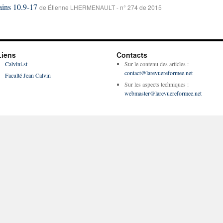
ains 10.9-17
de Étienne LHERMENAULT - n° 274 de 2015
Liens
Contacts
Calvini.st
Sur le contenu des articles :
contact@larevuereformee.net
Faculté Jean Calvin
Sur les aspects techniques :
webmaster@larevuereformee.net