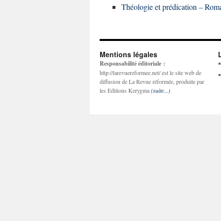
Théologie et prédication – Rom
Mentions légales
Responsabilité éditoriale :
http://larevuereformee.net/ est le site web de
diffusion de La Revue réformée, produite par
les Editions Kerygma
(suite...)