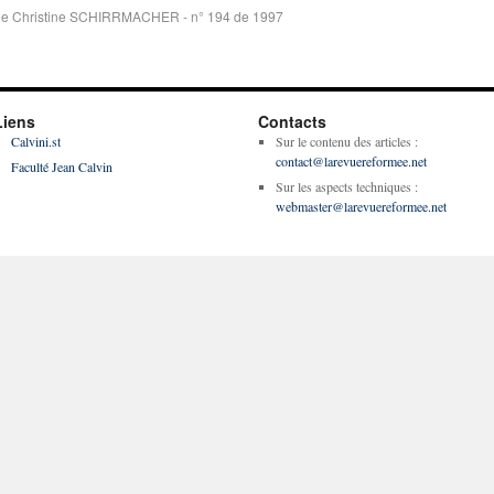
de Christine SCHIRRMACHER - n° 194 de 1997
Liens
Contacts
Calvini.st
Sur le contenu des articles :
contact@larevuereformee.net
Faculté Jean Calvin
Sur les aspects techniques :
webmaster@larevuereformee.net