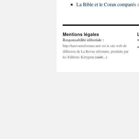
La Bible et le Coran comparés
Mentions légales
Responsabilité éditoriale :
http://larevuereformee.net/ est le site web de
diffusion de La Revue réformée, produite par
les Editions Kerygma
(suite...)