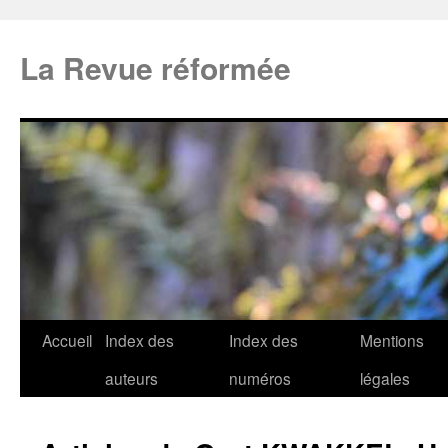
La Revue réformée
Accueil
Index des
Index des
Mentions
auteurs
numéros
légales