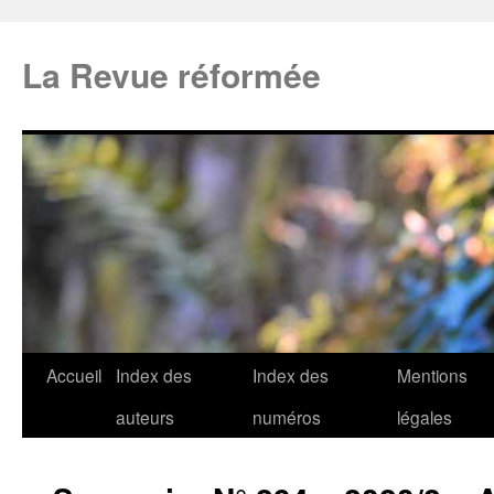
La Revue réformée
Accueil
Index des
Index des
Mentions
auteurs
numéros
légales