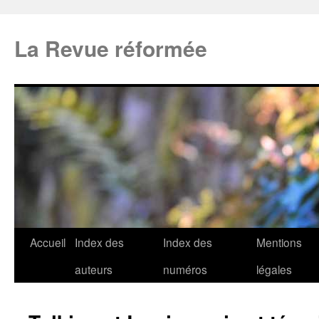
La Revue réformée
Accueil
Index des
Index des
Mentions
auteurs
numéros
légales