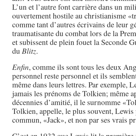
L’un et l’autre font carrière dans un mil
ouvertement hostile au christianisme «tr
comme tant d’autres écrivains de leur g
traumatisante du combat lors de la Pre
et subissent de plein fouet la Seconde G
du
Blitz
.
Enfin
, comme ils sont tous les deux Angl
personnel reste personnel et ils semblen
même dans leurs lettres. Par exemple, Le
jamais les prénoms de Tolkien; même ap
décennies d’amitié, il le surnomme «To
Tolkien, appelle, le plus souvent, Lewi
commun, «Jack», et non par ses vrais pr
C’est en 1932 que Lewis lit la première