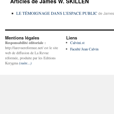
Articles de James W. SKILLEN
LE TÉMOIGNAGE DANS L’ESPACE PUBLIC
de James
Mentions légales
Liens
Responsabilité éditoriale :
Calvini.st
http://larevuereformee.net/ est le site
Faculté Jean Calvin
web de diffusion de La Revue
réformée, produite par les Editions
Kerygma
(suite...)