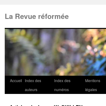
La Revue réformée
Accueil
Index des
Index des
Mentions
auteurs
numéros
légales