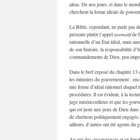
aléas. De nos jours, et dans le mond
cherchent la forme idéale de gouve
La Bible, cependant, ne parle pas 
présente plutôt l’appel
normatif
de D
rationnelle d’un État idéal, mais un
de son histoire, la responsabilité d’I
commandements de Dieu, peu importe 
Dans le bref exposé du chapitre 13 
les ministres du gouvernement : encou
une forme d’idéal rationnel duquel n
procédures. Il est évident, à la le
juge miséricordieux et que les gouv
qui est juste aux yeux de Dieu dans 
de chrétiens politiquement engagés. C
ailleurs, d’autres ont été agents du
Au gré des circonstances et en fonc