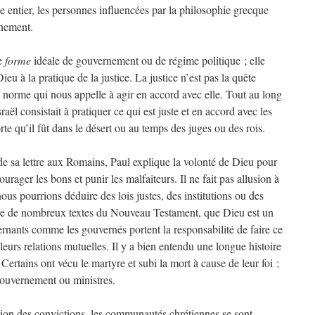
e entier, les personnes influencées par la philosophie grecque
rnement.
de
forme
idéale de gouvernement ou de régime politique ; elle
ieu à la pratique de la justice. La justice n’est pas la quête
e norme qui nous appelle à agir en accord avec elle. Tout au long
sraël consistait à pratiquer ce qui est juste et en accord avec les
qu’il fût dans le désert ou au temps des juges ou des rois.
de sa lettre aux Romains, Paul explique la volonté de Dieu pour
rager les bons et punir les malfaiteurs. Il ne fait pas allusion à
ous pourrions déduire des lois justes, des institutions ou des
cture de nombreux textes du Nouveau Testament, que Dieu est un
ernants comme les gouvernés portent la responsabilité de faire ce
leurs relations mutuelles. Il y a bien entendu une longue histoire
ertains ont vécu le martyre et subi la mort à cause de leur foi ;
 gouvernement ou ministres.
tion des convictions, les communautés chrétiennes se sont