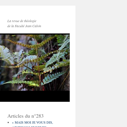
La revue de théologie
de la Faculté Jean Calvin
Articles du n°283
« MAIS MOI JE VOUS DIS,