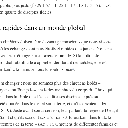
public plus juste (Jb 29.1-24 ; Jr 22.11-17 ; Es 1.13-17), il est
en qualité de disciples fidèles.
et rapides dans un monde global
les chrétiens doivent être davantage conscients que nous vivons
 les échanges sont plus étroits et rapides que jamais. Nous ne
vec les « étrangers » à travers le monde. Si la notion de
ial fut difficile à appréhender durant des siècles, elle est
oir tendre la main, si nous le voulons bien
.
2
ent changer ; nous ne sommes plus des chrétiens isolés ‒
yans, ou Français ‒, mais des membres du corps du Christ qui
dans la Bible que Jésus a dit à ses disciples, après sa
été donnée dans le ciel et sur la terre, et qu’ils devaient aller
18-19). Juste avant son ascension, leur parlant du règne de Dieu, il
Saint et qu’ils seraient ses « témoins à Jérusalem, dans toute la
rémités de la terre » (Ac 1.8). Chrétiens de différentes familles et