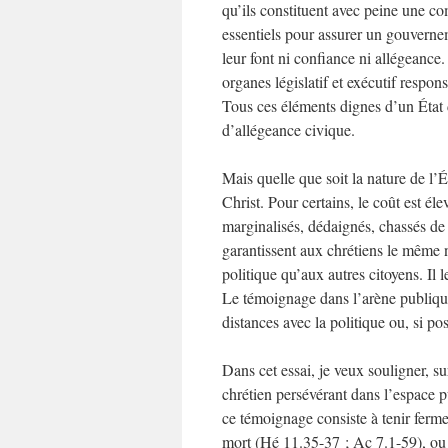
qu’ils constituent avec peine une 
essentiels pour assurer un gouvernem
leur font ni confiance ni allégeance.
organes législatif et exécutif respon
Tous ces éléments dignes d’un État 
d’allégeance civique.
Mais quelle que soit la nature de l’É
Christ. Pour certains, le coût est éle
marginalisés, dédaignés, chassés de 
garantissent aux chrétiens le même n
politique qu’aux autres citoyens. Il 
Le témoignage dans l’arène publique 
distances avec la politique ou, si po
Dans cet essai, je veux souligner, s
chrétien persévérant dans l’espace 
ce témoignage consiste à tenir ferme 
mort (Hé 11.35-37 ; Ac 7.1-59), ou q