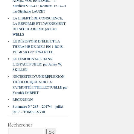
AIMEZ VOS ENNEMIS… »
Matthieu 5.38-47 ; Romains 12.14-21
par Stéphane LAUZET
LA LIBERTÉ DE CONSCIENCE,
LA RÉFORME ET L’AVÈNEMENT
DU SÉCULARISME par Paul
WELLS
LE DÉSESPOIR D’ÉLIE ET LA
THÉRAPIE DE DIEU EN 1 ROIS
19.1-8 par Gert KWAKKEL
LE TÉMOIGNAGE DANS
L’ESPACE PUBLIC par James W.
SKILLEN
NÉCESSITÉ D’UNE RÉFLEXION
THÉOLOGIQUE SUR LA
PATERNITÉ INTELLECTUELLE par
Yannick IMBERT
RECENSION
Sommaire N° 283 – 2017/4 – juillet
2017 – TOME LXViII
Rechercher