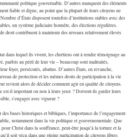
communauté politique gouvernable. D’autres manquent des éléments
ent fiable et digne, au point que la plupart de leurs citoyens ne
 Nombre d’États disposent toutefois d’institutions stables avec des
sables, un système judiciaire honnête, des élections régulières.
de droit contribuent à maintenir des niveaux relativement élevés
tat dans lequel ils vivent, les chrétiens ont à rendre témoignage au
vé, parfois au péril de leur vie ‒ beaucoup sont maltraités,
leur foyer, persécutés, abattus. D’autres États, en revanche,
iveau de protection et les mêmes droits de participation à la vie
leur revient alors de décider comment agir en qualité de citoyens.
est-il important ou non à leurs yeux ? Doivent-ils garder leurs
ssible, s’engager avec vigueur ?
ur des bases historiques et bibliques, l’importance de l’engagement
public, notamment dans la vie politique et gouvernementale. Que
pour Christ dans la souffrance, peut-être jusqu’à la torture et la
u’il soit vécu dans une pleine participation de citoyens libres