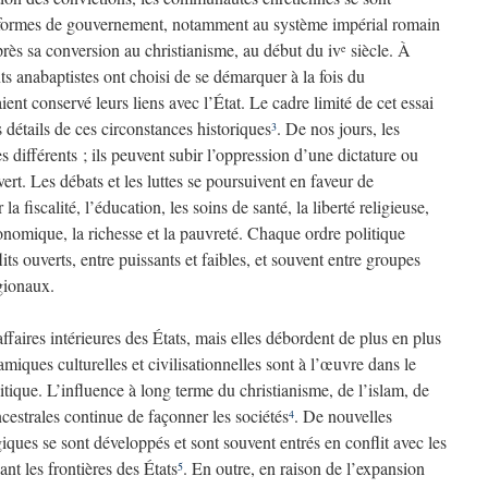
formes de gouvernement, notamment au système impérial romain
rès sa conversion au christianisme, au début du
iv
siècle. À
e
ts anabaptistes ont choisi de se démarquer à la fois du
ent conservé leurs liens avec l’État. Le cadre limité de cet essai
 détails de ces circonstances historiques
. De nos jours, les
3
s différents ; ils peuvent subir l’oppression d’une dictature ou
ert. Les débats et les luttes se poursuivent en faveur de
 la fiscalité, l’éducation, les soins de santé, la liberté religieuse,
nomique, la richesse et la pauvreté. Chaque ordre politique
its ouverts, entre puissants et faibles, et souvent entre groupes
égionaux.
ffaires intérieures des États, mais elles débordent de plus en plus
miques culturelles et civilisationnelles sont à l’œuvre dans le
itique. L’influence à long terme du christianisme, de l’islam, de
ncestrales continue de façonner les sociétés
. De nouvelles
4
ques se sont développés et sont souvent entrés en conflit avec les
ant les frontières des États
. En outre, en raison de l’expansion
5