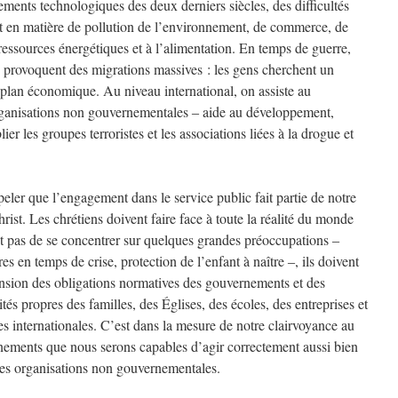
ents technologiques des deux derniers siècles, des difficultés
ent en matière de pollution de l’environnement, de commerce, de
ressources énergétiques et à l’alimentation. En temps de guerre,
s provoquent des migrations massives : les gens cherchent un
 le plan économique. Au niveau international, on assiste au
rganisations non gouvernementales ‒ aide au développement,
ier les groupes terroristes et les associations liées à la drogue et
ler que l’engagement dans le service public fait partie de notre
ist. Les chrétiens doivent faire face à toute la réalité du monde
ffit pas de se concentrer sur quelques grandes préoccupations ‒
es en temps de crise, protection de l’enfant à naître ‒, ils doivent
sion des obligations normatives des gouvernements et des
tés propres des familles, des Églises, des écoles, des entreprises et
es internationales. C’est dans la mesure de notre clairvoyance au
rnements que nous serons capables d’agir correctement aussi bien
des organisations non gouvernementales.