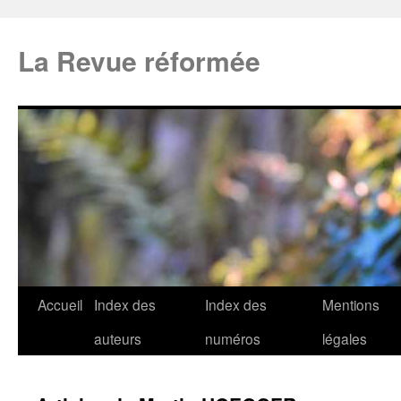
La Revue réformée
Accueil
Index des
Index des
Mentions
auteurs
numéros
légales