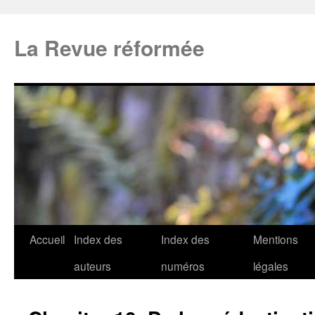
La Revue réformée
Accueil
Index des
Index des
Mentions
auteurs
numéros
légales