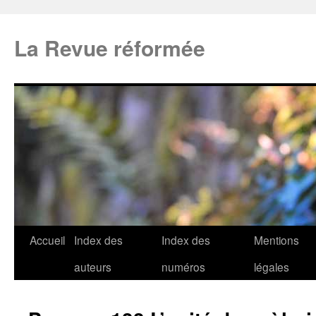
La Revue réformée
Accueil
Index des
Index des
Mentions
auteurs
numéros
légales