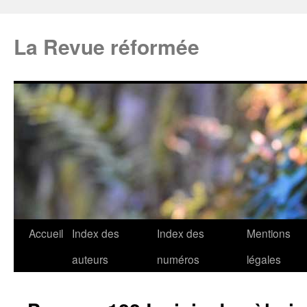
La Revue réformée
Accueil
Index des
Index des
Mentions
auteurs
numéros
légales