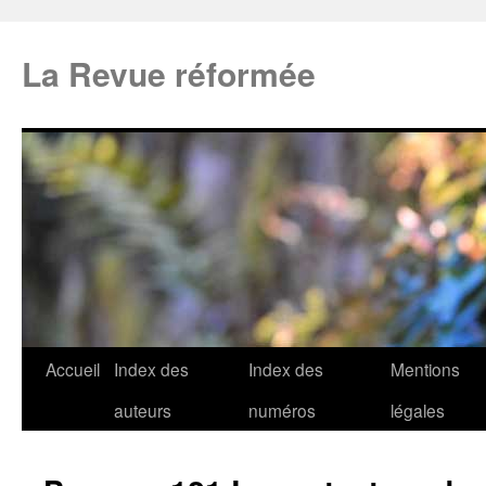
La Revue réformée
Accueil
Index des
Index des
Mentions
auteurs
numéros
légales