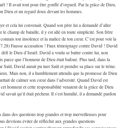
raël ! Il avait tout pour être gonflé d’orgueil. Par la grâce de Dieu,
on Dieu et un regard doux devant les hommes.
rger et cela lui convenait. Quand son père lui a demandé d’aller
ur le champ de bataille, il y est allé en toute simplicité. Son frère
e connais ton insolence et la malice de ton cœur. C’est pour voir la
 17.28) Fausse accusation ! Faux témoignage contre David ! David
défi le Dieu d’Israël. David a voulu se battre contre lui, non
is parce que l’honneur de Dieu était bafoué. Plus tard, dans la
r Saül, David aurait pu tuer Saül et prendre sa place sur le trône.
itieux. Mais non, il a humblement attendu que la promesse de Dieu
mettait de calmer son cœur dans l’adversité. Quand David est
ue cet honneur et cette responsabilité venaient de la grâce de Dieu
id savait qu’il était pécheur. Il s’est humilié, il a demandé pardon
 dans des questions trop grandes et trop merveilleuses pour
nous devrions éviter de réfléchir aux grandes questions
out ! David voulait continuellement approfondir ses connaissances