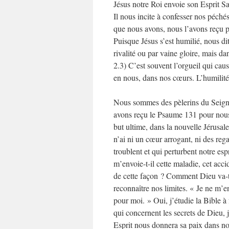
Jésus notre Roi envoie son Esprit S
Il nous incite à confesser nos péché
que nous avons, nous l’avons reçu 
Puisque Jésus s’est humilié, nous di
rivalité ou par vaine gloire, mais d
2.3) C’est souvent l’orgueil qui cau
en nous, dans nos cœurs. L’humilité 
Nous sommes des pèlerins du Seign
avons reçu le Psaume 131 pour nous 
but ultime, dans la nouvelle Jérus
n’ai ni un cœur arrogant, ni des reg
troublent et qui perturbent notre es
m’envoie-t-il cette maladie, cet acci
de cette façon ? Comment Dieu va-t-
reconnaître nos limites. « Je ne m’e
pour moi. » Oui, j’étudie la Bible à 
qui concernent les secrets de Dieu, 
Esprit nous donnera sa paix dans n