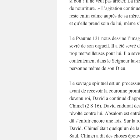
si bon ! Il ne veut pas arrêter. La m
de nourriture. » L’agitation continue
reste enfin calme auprès de sa mère. 
et qu’elle prend soin de lui, même s’i
Le Psaume 131 nous dessine l’image
sevré de son orgueil. Il a été sevré 
trop merveilleuses pour lui. Il a sev
contentement dans le Seigneur lui-m
personne même de son Dieu.
Le sevrage spirituel est un process
avant de recevoir la couronne promi
devenu roi, David a continué d’app
Chimeï (2 S 16). David endurait des
révolté contre lui. Absalom est entr
dû s’enfuir encore une fois. Sur la 
David. Chimeï était quelqu’un de la 
Saül. Chimeï a dit des choses épouvan