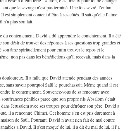
ère a besoin d’être forte : « Non, c’est mieux pour toi de changer
 tant que le sevrage n’est pas terminé. Une fois sevré, l’enfant
Il est simplement content d’être à ses côtés. Il sait qu’elle l’aime
l n’a plus son lait.
 du contentement. David a dû apprendre le contentement. Il a été
de son désir de trouver des réponses à ses questions trop grandes et
ré son âme spirituellement pour enfin trouver le repos et le
ême, non pas dans les bénédictions qu’il recevait, mais dans la
us douloureux. Il a fallu que David attende pendant des années
se, sans savoir pourquoi Saül le pourchassait. Même quand il est
rendre le contentement. Souvenez-vous de sa rencontre avec
 souffrances pénibles parce que son propre fils Absalom s’était
é dans Jérusalem avec ses troupes pour détrôner son père. David a
route, il a rencontré Chimeï. Cet homme s’en est pris durement à
maison de Saül. Pourtant, David n’avait rien fait de mal contre
tables à David. Il s’est moqué de lui, il a dit du mal de lui, il l’a