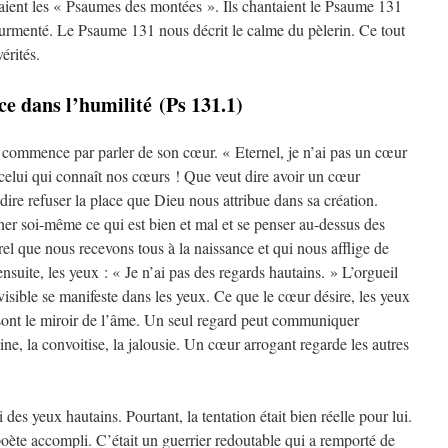
ntaient les « Psaumes des montées ». Ils chantaient le Psaume 131
tourmenté. Le Psaume 131 nous décrit le calme du pèlerin. Ce tout
érités.
ce dans l’humilité (Ps 131.1)
 commence par parler de son cœur. « Eternel, je n’ai pas un cœur
 celui qui connaît nos cœurs ! Que veut dire avoir un cœur
dire refuser la place que Dieu nous attribue dans sa création.
ner soi-même ce qui est bien et mal et se penser au-dessus des
turel que nous recevons tous à la naissance et qui nous afflige de
suite, les yeux : « Je n’ai pas des regards hautains. » L’orgueil
isible se manifeste dans les yeux. Ce que le cœur désire, les yeux
 sont le miroir de l’âme. Un seul regard peut communiquer
aine, la convoitise, la jalousie. Un cœur arrogant regarde les autres
des yeux hautains. Pourtant, la tentation était bien réelle pour lui.
oète accompli. C’était un guerrier redoutable qui a remporté de