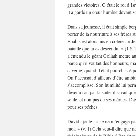
grandes victoires. C’était le roi d’Is
il a gardé un cœur humble devant s
Dans sa jeunesse, il était simple be
porter de la nourriture à ses frères s
Eliab s’est alors mis en colère : « J
bataille que tu es descendu. » (1 S
a entendu le géant Goliath mettre au 
parce qu’il voulait des honneurs, ma
caverne, quand il était pourchassé pa
On l’accusait d’ailleurs d’être amb
s’accomplisse. Son humilité lui per
devenu roi, par la suite, il savait q
seule, et non pas de ses mérites. Dav
pour ses péchés.
David ajoute : « Je ne m’engage pas
moi. » (v. 1) Cela veut-il dire que 
théologiques de la Bible ? Pas du t