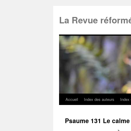
La Revue réform
Accueil
Index des auteurs
Index
Psaume 131 Le calme 