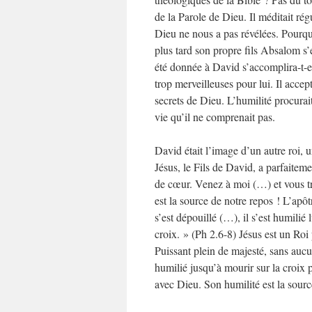
de la Parole de Dieu. Il méditait ré
Dieu ne nous a pas révélées. Pourq
plus tard son propre fils Absalom s’
été donnée à David s’accomplira-t-el
trop merveilleuses pour lui. Il acce
secrets de Dieu. L’humilité procurai
vie qu’il ne comprenait pas.
David était l’image d’un autre roi, un
Jésus, le Fils de David, a parfaitem
de cœur. Venez à moi (…) et vous t
est la source de notre repos ! L’apôt
s’est dépouillé (…), il s’est humilié
croix. » (Ph 2.6-8) Jésus est un Roi 
Puissant plein de majesté, sans auc
humilié jusqu’à mourir sur la croix 
avec Dieu. Son humilité est la sour