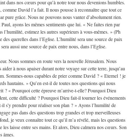
aint dans nos cœurs pour qu’à notre tour nous devenions humbles.
s, comme David l’a fait. Il nous pousse à reconnaître que tout ce
par pure grâce. Nous ne pouvons nous vanter d’absolument rien.
t Paul, ayons les mêmes sentiments que lui. « Ne faites rien par
ans l’humilité, estimez les autres supérieurs à vous-mêmes. » (Ph
se des querelles dans l’Eglise. L’humilité sera une source de paix
sera aussi une source de paix entre nous, dans l’Eglise.
eur. Nous sommes en route vers la nouvelle Jérusalem. Nous
aider à nous apaiser durant notre voyage sur cette terre, jusqu’au
alem. Sommes-nous capables de prier comme David ? « Eternel ! je
ards hautains. » Qu’en est-il de toutes nos questions qui nous
prit ? « Pourquoi cette épreuve m’arrive-t-elle? Pourquoi Dieu
dent, cette difficulté ? Pourquoi Dieu fait-il tourner les événements
il s’y prendre pour réaliser son plan ? » Ayons l’humilité de
ngage pas dans des questions trop grandes et trop merveilleuses
fond, je veux connaître tout ce qu’il m’a révélé, mais les questions
je les laisse entre ses mains. Et alors, Dieu calmera nos cœurs. Son
os âmes.