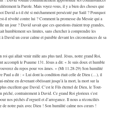
gulièrement la Parole. Mais voyez-vous, il y a bien des choses que
uoi David a-t-il été si méchamment persécuté par Saül ? Pourquoi
est-il révolté contre lui ? Comment la promesse du Messie qui a
le un jour ? David savait que ces questions étaient trop grandes,
ptait humblement ses limites, sans chercher à comprendre les
t à David un cœur calme et paisible devant les circonstances de sa
 roi qui allait venir mille ans plus tard. Jésus, notre grand Roi,
ent accompli le Psaume 131. Jésus a dit: « Je suis doux et humble
rouverez du repos pour vos âmes. » (Mt 11.28-29) Son humilité
re Paul a dit : « Lui dont la condition était celle de Dieu (…), il
 lui-même en devenant obéissant jusqu’à la mort, la mort sur la
plus excellent que David. C’est le Fils éternel de Dieu, le Tout-
un péché, contrairement à David. Ce grand Roi glorieux s’est
pour nos péchés d’orgueil et d’arrogance. Il nous a réconciliés
ce de notre paix avec Dieu ! Son humilité calme nos cœurs !