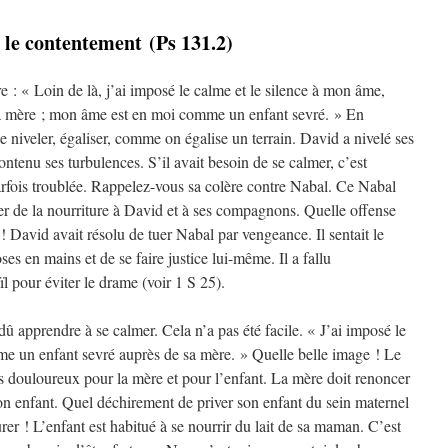
 le contentement (Ps 131.2)
e : « Loin de là, j’ai imposé le calme et le silence à mon âme,
a mère ; mon âme est en moi comme un enfant sevré. » En
e niveler, égaliser, comme on égalise un terrain. David a nivelé ses
ontenu ses turbulences. S’il avait besoin de se calmer, c’est
rfois troublée. Rappelez-vous sa colère contre Nabal. Ce Nabal
er de la nourriture à David et à ses compagnons. Quelle offense
! David avait résolu de tuer Nabal par vengeance. Il sentait le
ses en mains et de se faire justice lui-même. Il a fallu
ïl pour éviter le drame (voir 1 S 25).
dû apprendre à se calmer. Cela n’a pas été facile. « J’ai imposé le
me un enfant sevré auprès de sa mère. » Quelle belle image ! Le
s douloureux pour la mère et pour l’enfant. La mère doit renoncer
son enfant. Quel déchirement de priver son enfant du sein maternel
urer ! L’enfant est habitué à se nourrir du lait de sa maman. C’est