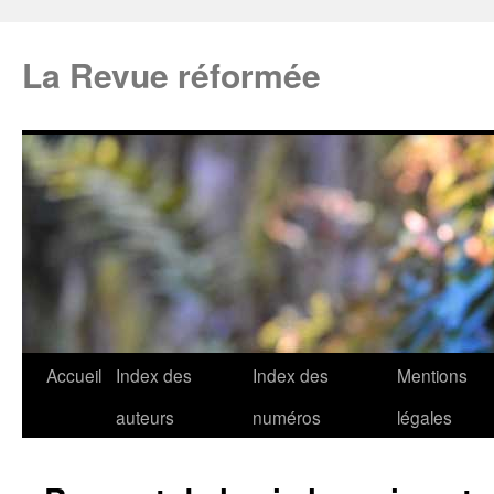
La Revue réformée
Accueil
Index des
Index des
Mentions
auteurs
numéros
légales