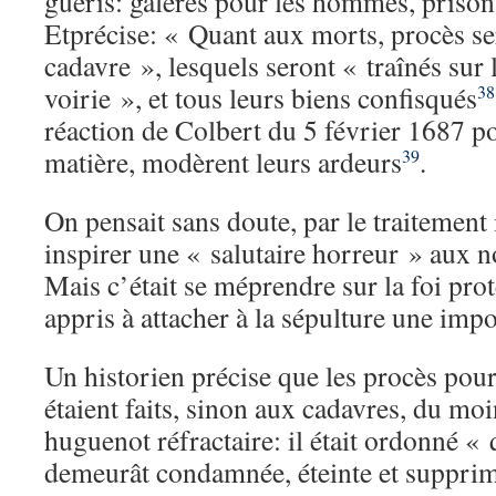
guéris: galères pour les hommes, priso
Etprécise: « Quant aux morts, procès ser
cadavre », lesquels seront « traînés sur la
voirie », et tous leurs biens confisqués
38
réaction de Colbert du 5 février 1687 po
matière, modèrent leurs ardeurs
.
39
On pensait sans doute, par le traitement 
inspirer une « salutaire horreur » aux 
Mais c’était se méprendre sur la foi prot
appris à attacher à la sépulture une impo
Un historien précise que les procès pour
étaient faits, sinon aux cadavres, du moi
huguenot réfractaire: il était ordonné 
demeurât condamnée, éteinte et supprim