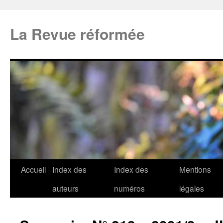
La Revue réformée
Accueil
Index des
Index des
Mentions
auteurs
numéros
légales