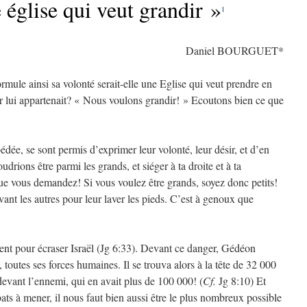
 église qui veut grandir »
1
Daniel BOURGUET*
rmule ainsi sa volonté serait-elle une Eglise qui veut prendre en
r lui appartenait? « Nous voulons grandir! » Ecoutons bien ce que
édée, se sont permis d’exprimer leur volonté, leur désir, et d’en
udrions être parmi les grands, et siéger à ta droite et à ta
 vous demandez! Si vous voulez être grands, soyez donc petits!
vant les autres pour leur laver les pieds. C’est à genoux que
rent pour écraser Israël (Jg 6:33). Devant ce danger, Gédéon
, toutes ses forces humaines. Il se trouva alors à la tête de 32 000
evant l’ennemi, qui en avait plus de 100 000! (
Cf.
Jg 8:10) Et
ts à mener, il nous faut bien aussi être le plus nombreux possible