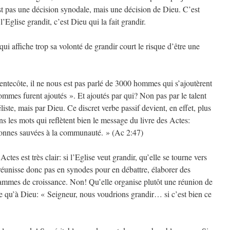
st pas une décision synodale, mais une décision de Dieu. C’est
l’Eglise grandit, c’est Dieu qui la fait grandir.
ui affiche trop sa volonté de grandir court le risque d’être une
Pentecôte, il ne nous est pas parlé de 3000 hommes qui s’ajoutèrent
ommes furent ajoutés ». Et ajoutés par qui? Non pas par le talent
iste, mais par Dieu. Ce discret verbe passif devient, en effet, plus
ns les mots qui reflètent bien le message du livre des Actes:
rsonnes sauvées à la communauté. » (Ac 2:47)
ctes est très clair: si l’Eglise veut grandir, qu’elle se tourne vers
 réunisse donc pas en synodes pour en débattre, élaborer des
grammes de croissance. Non! Qu’elle organise plutôt une réunion de
dire qu’à Dieu: « Seigneur, nous voudrions grandir… si c’est bien ce