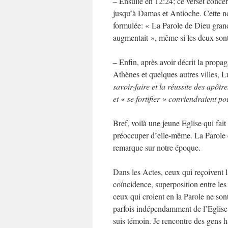
– Ensuite en 12:24; ce verset concer
jusqu’à Damas et Antioche. Cette nou
formulée: « La Parole de Dieu grandi
augmentait », même si les deux sont
– Enfin, après avoir décrit la propa
Athènes et quelques autres villes, L
savoir-faire et la réussite des apôtre
et « se fortifier » conviendraient p
Bref, voilà une jeune Eglise qui fait
préoccuper d’elle-même. La Parole e
remarque sur notre époque.
Dans les Actes, ceux qui reçoivent la
coïncidence, superposition entre les 
ceux qui croient en la Parole ne son
parfois indépendamment de l’Eglise.
suis témoin. Je rencontre des gens h