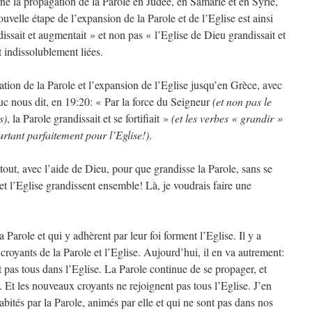
ne la propagation de la Parole en Judée, en Samarie et en Syrie,
velle étape de l’expansion de la Parole et de l’Eglise est ainsi
ssait et augmentait » et non pas « l’Eglise de Dieu grandissait et
 indissolublement liées.
gation de la Parole et l’expansion de l’Eglise jusqu’en Grèce, avec
uc nous dit, en 19:20: « Par la force du Seigneur
(et non pas le
s)
, la Parole grandissait et se fortifiait »
(et les verbes « grandir »
ourtant parfaitement pour l’Eglise!)
.
 tout, avec l’aide de Dieu, pour que grandisse la Parole, sans se
t l’Eglise grandissent ensemble! Là, je voudrais faire une
 Parole et qui y adhèrent par leur foi forment l’Eglise. Il y a
croyants de la Parole et l’Eglise. Aujourd’hui, il en va autrement:
t pas tous dans l’Eglise. La Parole continue de se propager, et
 Et les nouveaux croyants ne rejoignent pas tous l’Eglise. J’en
abités par la Parole, animés par elle et qui ne sont pas dans nos