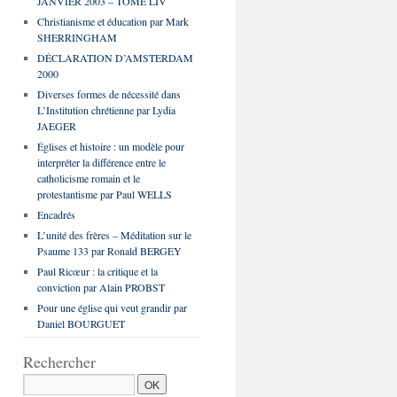
JANVIER 2003 – TOME LIV
Christianisme et éducation par Mark
SHERRINGHAM
DÉCLARATION D’AMSTERDAM
2000
Diverses formes de nécessité dans
L’Institution chrétienne par Lydia
JAEGER
Églises et histoire : un modèle pour
interpréter la différence entre le
catholicisme romain et le
protestantisme par Paul WELLS
Encadrés
L’unité des frères – Méditation sur le
Psaume 133 par Ronald BERGEY
Paul Ricœur : la critique et la
conviction par Alain PROBST
Pour une église qui veut grandir par
Daniel BOURGUET
Rechercher