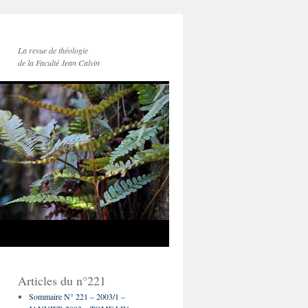
La revue de théologie
de la Faculté Jean Calvin
Articles du n°221
Sommaire N° 221 – 2003/1 –