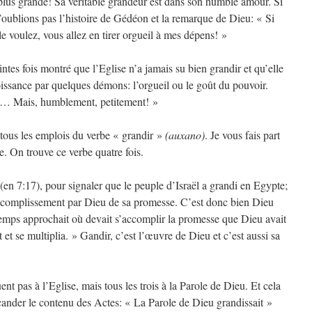
 plus grande! Sa véritable grandeur est dans son humble amour. Si
’oublions pas l’histoire de Gédéon et la remarque de Dieu: « Si
 voulez, vous allez en tirer orgueil à mes dépens! »
aintes fois montré que l’Eglise n’a jamais su bien grandir et qu’elle
oissance par quelques démons: l’orgueil ou le goût du pouvoir.
ir… Mais, humblement, petitement! »
, tous les emplois du verbe « grandir »
(auxano)
. Je vous fais part
. On trouve ce verbe quatre fois.
(en 7:17), pour signaler que le peuple d’Israël a grandi en Egypte;
accomplissement par Dieu de sa promesse. C’est donc bien Dieu
 temps approchait où devait s’accomplir la promesse que Dieu avait
 et se multiplia. » Gandir, c’est l’œuvre de Dieu et c’est aussi sa
ent pas à l’Eglise, mais tous les trois à la Parole de Dieu. Et cela
scander le contenu des Actes: « La Parole de Dieu grandissait »