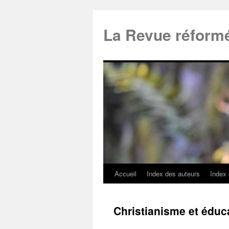
La Revue réform
Accueil
Index des auteurs
Index
Christianisme et éduc