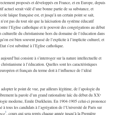
directement proposés et développés en France, et en Europe, depuis
if actuel serait vidé d’une bonne partie de sa substance, et
ole laïque française est, et jusqu’à un certain point se sait,
il n’est pas du tout sûr que la laïcisation du système éducatif
ontre l’Eglise catholique et le pouvoir des congrégations au début
n culturelle du christianisme hors du domaine de l’éducation dans
’on est bien souvent passé de l’explicite à l’implicite culturel, et
tat s’est substitué à l’Eglise catholique.
ujourd’hui consiste à s’interroger sur la nature intellectuelle et
u christianisme à l’éducation. Quelles sont les caractéristiques
européen et français du terme doit à l’influence de l’idéal
adopter le point de vue, par ailleurs légitime, de l’apologie du
librement la parole d’un grand rationaliste laïc du début du XX
e
ciologie moderne, Emile Durkheim. En 1904-1905 celui-ci prononce
é à tous les candidats à l’agrégation de l’Université de Paris sur
1
ance
, cours qui sera repris chaque année jusqu’à la Première