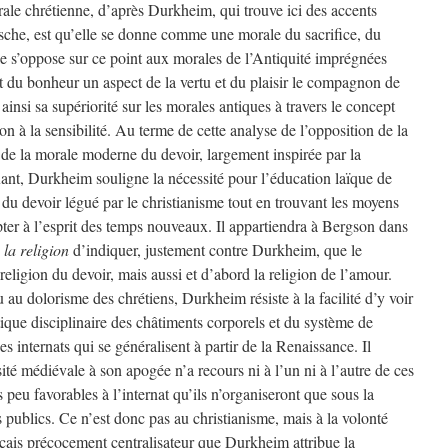
rale chrétienne, d’après Durkheim, qui trouve ici des accents
sche, est qu’elle se donne comme une morale du sacrifice, du
le s’oppose sur ce point aux morales de l’Antiquité imprégnées
nt du bonheur un aspect de la vertu et du plaisir le compagnon de
insi sa supériorité sur les morales antiques à travers le concept
n à la sensibilité. Au terme de cette analyse de l’opposition de la
 de la morale moderne du devoir, largement inspirée par la
nt, Durkheim souligne la nécessité pour l’éducation laïque de
du devoir légué par le christianisme tout en trouvant les moyens
pter à l’esprit des temps nouveaux. Il appartiendra à Bergson dans
la religion
d’indiquer, justement contre Durkheim, que le
religion du devoir, mais aussi et d’abord la religion de l’amour.
 au dolorisme des chrétiens, Durkheim résiste à la facilité d’y voir
ratique disciplinaire des châtiments corporels et du système de
 internats qui se généralisent à partir de la Renaissance. Il
ité médiévale à son apogée n’a recours ni à l’un ni à l’autre de ces
s peu favorables à l’internat qu’ils n’organiseront que sous la
s publics. Ce n’est donc pas au christianisme, mais à la volonté
nçais précocement centralisateur que Durkheim attribue la