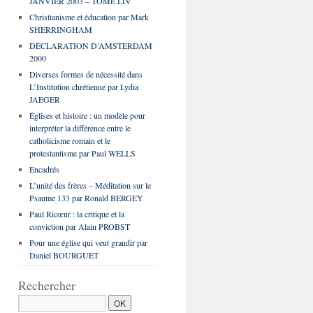
JANVIER 2003 – TOME LIV
Christianisme et éducation par Mark
SHERRINGHAM
DÉCLARATION D’AMSTERDAM
2000
Diverses formes de nécessité dans
L’Institution chrétienne par Lydia
JAEGER
Églises et histoire : un modèle pour
interpréter la différence entre le
catholicisme romain et le
protestantisme par Paul WELLS
Encadrés
L’unité des frères – Méditation sur le
Psaume 133 par Ronald BERGEY
Paul Ricœur : la critique et la
conviction par Alain PROBST
Pour une église qui veut grandir par
Daniel BOURGUET
Rechercher