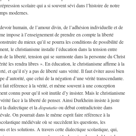
 répression scolaire qui a si souvent sévi dans l’histoire de notre
temps modernes.
u devoir humain, de l’amour divin, de l’adhésion individuelle et de
isme impose à l’enseignement de prendre en compte la liberté
construire du mieux qu’il se pourra les conditions de possibilité de
ment, le christianisme installe l’éducation dans la tension entre
tion de la liberté, tension qui se surmonte dans la personne du Christ
rité les rendra libres ». En éducation, le christianisme affirme à la
rté, et qu’il n’y a pas de liberté sans vérité. Il faut éviter aussi bien
ipe d’autorité, que celui de la négation d’une vérité transcendante.
t fait référence à la vérité, et même souvent à une conception
ment connu pour qu’il soit inutile d’y insister. Mais le christianisme
érité face à la liberté de penser. Ainsi Durkheim insiste à juste
t la dialectique et la
disputatio
ou débat contradictoire dans
vale. On pourrait dans le même esprit faire référence à la
scolastique médiévale où se succèdent les questions, les
ns et les solutions. A travers cette dialectique scolastique, qui,