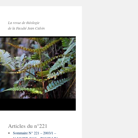
La revue de théologie
de la Faculté Jean Calvin
Articles du n°221
Sommaire N° 221 – 2003/1 –