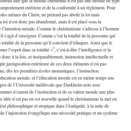
pourrait dire que la morale chrétienne n’est pas une morale de type
comportement extérieur et de la conformité à un règlement. Pour
roles mêmes du Christ, ne prétend pas abolir la loi mais
 loi n’est donc pas abandonné, mais il est placé sous la
de l’intention morale. Comme le christianisme s’adresse à l’homme
’il s’agit d’enseigner. Comme c’est la totalité de la personne qui
la totalité de la personne qu’il convient d’éduquer. Ainsi que le
2
mer l’esprit dans sa totalité »
, c’est-à-dire l’intelligence et la
donc à la fois, et inséparablement, instruction intellectuelle et
le juxtaposition extérieure de ces deux éléments n’est pas
nne, dès les premières écoles monastiques, l’instruction
 éducation morale, et l’éducation morale est en même temps une
propos de l’Université médiévale que Durkheim note avec
ommes n’eurent de l’instruction et de sa valeur morale une plus
te idée n’est pas en soi nouvelle quand le christianisme la met en
éal philosophique et utopique dans l’Antiquité, à la suite de
r de l’injonction évangélique une nécessité pratique et un système