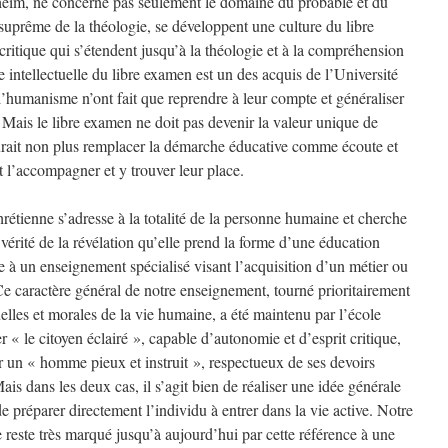
eim, ne concerne pas seulement le domaine du probable et du
suprême de la théologie, se développent une culture du libre
critique qui s’étendent jusqu’à la théologie et à la compréhension
ue intellectuelle du libre examen est un des acquis de l’Université
l’humanisme n’ont fait que reprendre à leur compte et généraliser
ais le libre examen ne doit pas devenir la valeur unique de
saurait non plus remplacer la démarche éducative comme écoute et
tôt l’accompagner et y trouver leur place.
hrétienne s’adresse à la totalité de la personne humaine et cherche
 vérité de la révélation qu’elle prend la forme d’une éducation
re à un enseignement spécialisé visant l’acquisition d’un métier ou
Ce caractère général de notre enseignement, tourné prioritairement
ituelles et morales de la vie humaine, a été maintenu par l’école
r « le citoyen éclairé », capable d’autonomie et d’esprit critique,
er un « homme pieux et instruit », respectueux de ses devoirs
is dans les deux cas, il s’agit bien de réaliser une idée générale
 préparer directement l’individu à entrer dans la vie active. Notre
reste très marqué jusqu’à aujourd’hui par cette référence à une