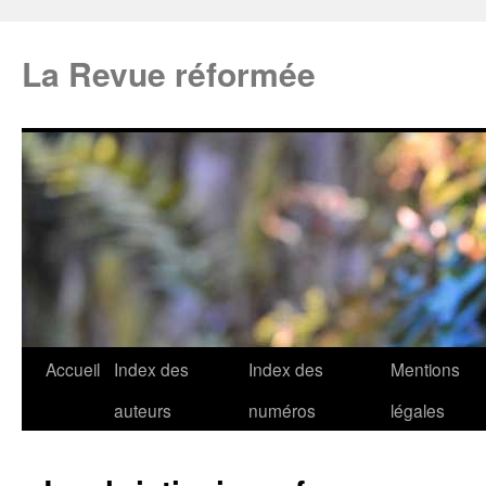
La Revue réformée
Accueil
Index des
Index des
Mentions
auteurs
numéros
légales