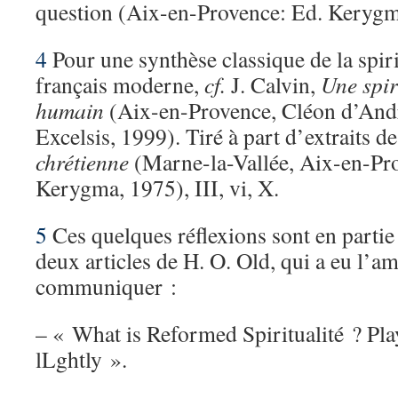
question (Aix-en-Provence: Ed. Kerygm
4
Pour une synthèse classique de la spir
français moderne,
cf.
J. Calvin,
Une spir
humain
(Aix-en-Provence, Cléon d’And
Excelsis, 1999). Tiré à part d’extraits d
chrétienne
(Marne-la-Vallée, Aix-en-Pro
Kerygma, 1975), III, vi, X.
5
Ces quelques réflexions sont en partie l
deux articles de H. O. Old, qui a eu l’am
communiquer :
– « What is Reformed Spiritualité ? Pl
lLghtly ».