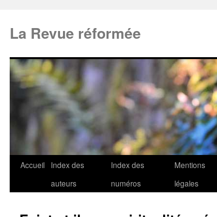
La Revue réformée
Accueil
Index des
Index des
Mentions
auteurs
numéros
légales