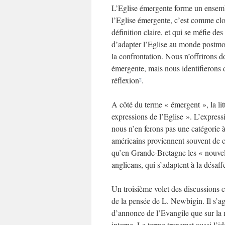
L’Eglise émergente forme un ensembl
l’Eglise émergente, c’est comme clo
définition claire, et qui se méfie de
d’adapter l’Eglise au monde postmod
la confrontation. Nous n’offrirons d
émergente, mais nous identifierons d
réflexion
.
2
A côté du terme « émergent », la lit
expressions de l’Eglise ». L’express
nous n’en ferons pas une catégorie 
américains proviennent souvent de c
qu’en Grande-Bretagne les « nouvel
anglicans, qui s’adaptent à la désaffe
Un troisième volet des discussions c
de la pensée de L. Newbigin. Il s’a
d’annonce de l’Evangile que sur la 
interne. Le terme transmet aussi l’id