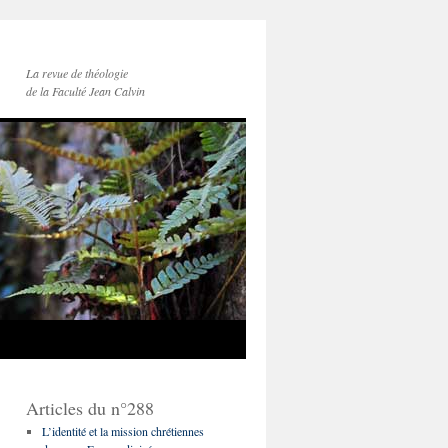
La revue de théologie
de la Faculté Jean Calvin
Articles du n°288
L’identité et la mission chrétiennes