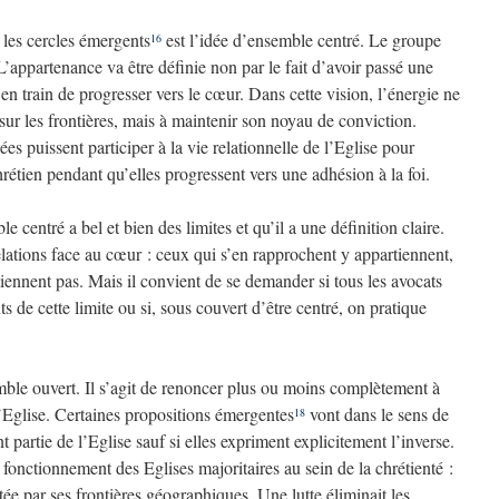
 les cercles émergents
est l’idée d’ensemble centré. Le groupe
16
 L’appartenance va être définie non par le fait d’avoir passé une
e en train de progresser vers le cœur. Dans cette vision, l’énergie ne
 sur les frontières, mais à maintenir son noyau de conviction.
ées puissent participer à la vie relationnelle de l’Eglise pour
hrétien pendant qu’elles progressent vers une adhésion à la foi.
 centré a bel et bien des limites et qu’il a une définition claire.
lations face au cœur : ceux qui s’en rapprochent y appartiennent,
tiennent pas. Mais il convient de se demander si tous les avocats
 de cette limite ou si, sous couvert d’être centré, on pratique
mble ouvert. Il s’agit de renoncer plus ou moins complètement à
l’Eglise. Certaines propositions émergentes
vont dans le sens de
18
partie de l’Eglise sauf si elles expriment explicitement l’inverse.
 fonctionnement des Eglises majoritaires au sein de la chrétienté :
tée par ses frontières géographiques. Une lutte éliminait les