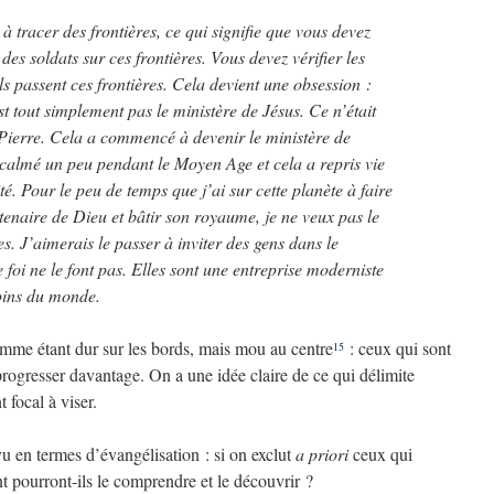
 à tracer des frontières, ce qui signifie que vous devez
es soldats sur ces frontières. Vous devez vérifier les
ls passent ces frontières. Cela devient une obsession :
st tout simplement pas le ministère de Jésus. Ce n’était
 Pierre. Cela a commencé à devenir le ministère de
st calmé un peu pendant le Moyen Age et cela a repris vie
é. Pour le peu de temps que j’ai sur cette planète à faire
enaire de Dieu et bâtir son royaume, je ne veux pas le
es. J’aimerais le passer à inviter des gens dans le
foi ne le font pas. Elles sont une entreprise moderniste
oins du monde.
mme étant dur sur les bords, mais mou au centre
: ceux qui sont
15
progresser davantage. On a une idée claire de ce qui délimite
 focal à viser.
u en termes d’évangélisation : si on exclut
a priori
ceux qui
pourront-ils le comprendre et le découvrir ?