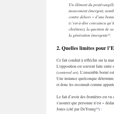
Un élément du postévangéli
mouvement émergent, nombreu
contre dehors » d’une bonne 
(c’est-à-dire convaincu qu’il
chrétiens), la question de s
la génération émergente
.
13
2. Quelles limites pour l’E
Ce fait conduit à réfléchir sur la man
L’opposition est souvent faite entre
(centered set)
. L’ensemble borné es
Une instance quelconque détermine c
et donc les reconnaît comme appart
Le fait d’avoir des frontières est vu
s’assurer que personne n’est « deda
Jones (cité par DeYoung
) :
14