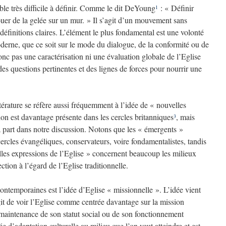
e très difficile à définir. Comme le dit DeYoung
: « Définir
1
uer de la gelée sur un mur. » Il s’agit d’un mouvement sans
s définitions claires. L’élément le plus fondamental est une volonté
erne, que ce soit sur le mode du dialogue, de la conformité ou de
onc pas une caractérisation ni une évaluation globale de l’Eglise
es questions pertinentes et des lignes de forces pour nourrir une
térature se réfère aussi fréquemment à l’idée de « nouvelles
ion est davantage présente dans les cercles britanniques
, mais
3
à part dans notre discussion. Notons que les « émergents »
ercles évangéliques, conservateurs, voire fondamentalistes, tandis
les expressions de l’Eglise » concernent beaucoup les milieux
ction à l’égard de l’Eglise traditionnelle.
ontemporaines est l’idée d’Eglise « missionnelle ». L’idée vient
git de voir l’Eglise comme centrée davantage sur la mission
maintenance de son statut social ou de son fonctionnement
ée d’adaptation culturelle au milieu que l’on veut atteindre et est