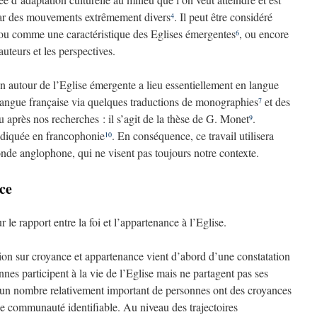
ar des mouvements extrêmement divers
. Il peut être considéré
4
 ou comme une caractéristique des Eglises émergentes
, ou encore
6
uteurs et les perspectives.
ion autour de l’Eglise émergente a lieu essentiellement en langue
 langue française via quelques traductions de monographies
et des
7
 après nos recherches : il s’agit de la thèse de G. Monet
.
9
ndiquée en francophonie
. En conséquence, ce travail utilisera
10
e anglophone, qui ne visent pas toujours notre contexte.
ce
le rapport entre la foi et l’appartenance à l’Eglise.
sion sur croyance et appartenance vient d’abord d’une constatation
es participent à la vie de l’Eglise mais ne partagent pas ses
’un nombre relativement important de personnes ont des croyances
ne communauté identifiable. Au niveau des trajectoires