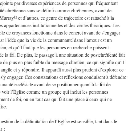
 rejointe par diverses expériences de personnes qui fréquentent
té chrétienne sans se définir comme chrétiennes, avant de
 Murray
et d’autres, ce genre de trajectoire est rattaché à la
12
s appartenances institutionnelles et des vérités théoriques. Les
ble de croyances fonctionne dans le concret avant de s’engager
par l’idée que la vie de la communauté dans l’amour est un
en, et qu’il faut que les personnes en recherche puissent
de la foi. De plus, le passage à une situation de postchrétienté fait
 de plus en plus faible du message chrétien, ce qui signifie qu’il
gile et y répondre. Il apparaît aussi plus prudent d’explorer ce
e s’y engager. Ces constatations et réflexions conduisent à défendre
unauté ecclésiale avant de se positionner quant à la foi de
e voir l’Eglise comme un groupe qui inclut les personnes
nt de foi, ou en tout cas qui fait une place à ceux qui ne
ise.
stion de la délimitation de l’Eglise est sensible, tant dans le
r :