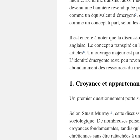
devenu une bannière revendiquée p
comme un équivalent d’émergent
,
5
comme un concept à part, selon les a
Il est encore à noter que la discuss
anglaise. Le concept a transpiré en
articles
. Un ouvrage majeur est paru
8
L’identité émergente reste peu reve
abondamment des ressources du mond
1. Croyance et appartenan
Un premier questionnement porte sur 
Selon Stuart Murray
, cette discus
11
sociologique. De nombreuses personn
croyances fondamentales, tandis qu
chrétiennes sans être rattachées à u