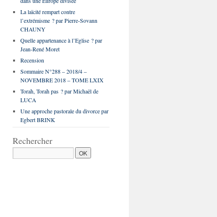
dans une Europe divisée
La laïcité rempart contre
l’extrémisme ? par Pierre-Sovann
CHAUNY
Quelle appartenance à l’Eglise ? par
Jean-René Moret
Recension
Sommaire N°288 – 2018/4 –
NOVEMBRE 2018 – TOME LXIX
Torah, Torah pas ? par Michaël de
LUCA
Une approche pastorale du divorce par
Egbert BRINK
Rechercher