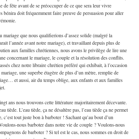
le de fête avant de se préoccuper de ce que sera leur vivre
es bénira doit fréquemment faire preuve de persuasion pour aller
érémonie.
u mariage que nous qualifierions d’assez solide (malgré la
ait l’année avant notre mariage), et travaillant depuis plus de
utien aux familles chrétiennes, nous avons le privilège de lire une
enne concernant le mariage, le couple et la résolution des conflits.
s chez notre libraire chrétien préféré qui exhibait, à l’occasion
u mariage, une superbe étagère de plus d’un mètre, remplie de
iage… et aussi, air du temps oblige, aux enfants et aux familles
et.
ingt ans nous trouvons cette littérature majoritairement décevante.
au tiède. L’eau tiède, ça ne désaltère pas, l’eau tiède ça ne permet
e, c’est tout juste bon à barboter ! Sachant qu’au bout d’un
. Voulons-nous barboter dans notre vie de couple ? Voulons-nous
mpagnons de barboter ? Si tel est le cas, nous sommes en droit de