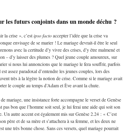
our les futurs conjoints dans un monde déchu ?
 la crise », c’est
ipso facto
accepter l’idée que la crise va
onque envisage de se marier ! Le mariage devrait-il être le seul
enons avec la certitude d’y vivre des crises, d’y être malmené et
sion – d’y laisser des plumes ? Quel jeune couple amoureux, sur
rier si nous lui annoncions que le mariage le fera souffrir, parfois
l est assez paradoxal d’entendre les jeunes couples, lors des
vent très à la légère la notion de crise. Comme si le mariage avait
porter le couple au temps d’Adam et Ève avant la chute.
 de mariage, une insistance forte accompagne le verset de Genèse
st pas bon que l’homme soit seul, je lui ferai une aide qui soit son
se. Un autre accent est également mis sur Genèse 2.24 : « C’est
n père et de sa mère et s’attachera à sa femme, et les deux ne
’est une très bonne chose. Sans ces versets, quel mariage pourrait