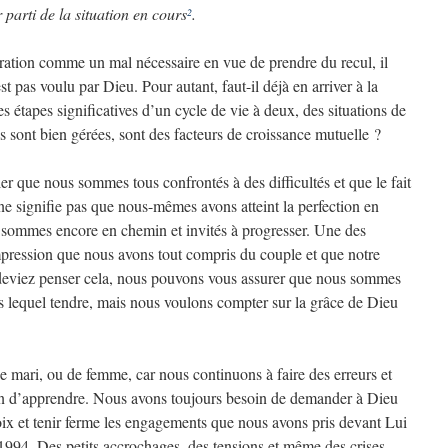
 parti de la situation en cours
.
2
ation comme un mal nécessaire en vue de prendre du recul, il
t pas voulu par Dieu. Pour autant, faut-il déjà en arriver à la
les étapes significatives d’un cycle de vie à deux, des situations de
es sont bien gérées, sont des facteurs de croissance mutuelle ?
 que nous sommes tous confrontés à des difficultés et que le fait
e ne signifie pas que nous-mêmes avons atteint la perfection en
 sommes encore en chemin et invités à progresser. Une des
impression que nous avons tout compris du couple et que notre
s deviez penser cela, nous pouvons vous assurer que nous sommes
vers lequel tendre, mais nous voulons compter sur la grâce de Dieu
mari, ou de femme, car nous continuons à faire des erreurs et
in d’apprendre. Nous avons toujours besoin de demander à Dieu
oix et tenir ferme les engagements que nous avons pris devant Lui
1994. Des petits accrochages, des tensions et même des crises,