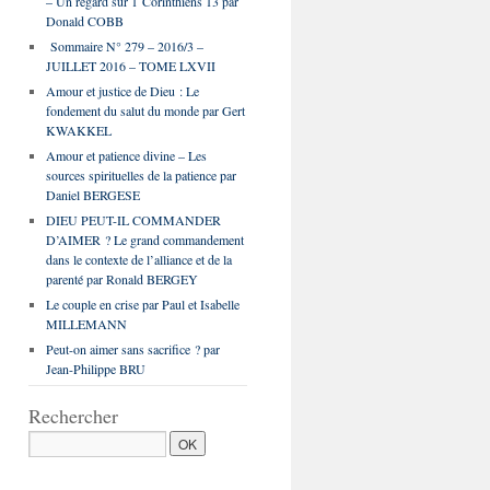
– Un regard sur 1 Corinthiens 13 par
Donald COBB
Sommaire N° 279 – 2016/3 –
JUILLET 2016 – TOME LXVII
Amour et justice de Dieu : Le
fondement du salut du monde par Gert
KWAKKEL
Amour et patience divine – Les
sources spirituelles de la patience par
Daniel BERGESE
DIEU PEUT-IL COMMANDER
D’AIMER ? Le grand commandement
dans le contexte de l’alliance et de la
parenté par Ronald BERGEY
Le couple en crise par Paul et Isabelle
MILLEMANN
Peut-on aimer sans sacrifice ? par
Jean-Philippe BRU
Rechercher