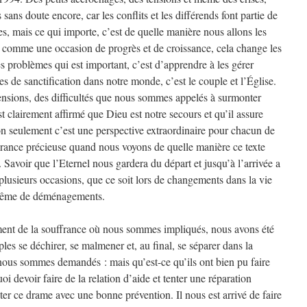
ans doute encore, car les conflits et les différends font partie de
es, mais ce qui importe, c’est de quelle manière nous allons les
es comme une occasion de progrès et de croissance, cela change les
es problèmes qui est important, c’est d’apprendre à les gérer
s de sanctification dans notre monde, c’est le couple et l’Église.
 tensions, des difficultés que nous sommes appelés à surmonter
 clairement affirmé que Dieu est notre secours et qu’il assure
on seulement c’est une perspective extraordinaire pour chacun de
rance précieuse quand nous voyons de quelle manière ce texte
 Savoir que l’Eternel nous gardera du départ et jusqu’à l’arrivée a
plusieurs occasions, que ce soit lors de changements dans la vie
u même de déménagements.
nt de la souffrance où nous sommes impliqués, nous avons été
uples se déchirer, se malmener et, au final, se séparer dans la
 nous sommes demandés : mais qu’est-ce qu’ils ont bien pu faire
oi devoir faire de la relation d’aide et tenter une réparation
iter ce drame avec une bonne prévention. Il nous est arrivé de faire