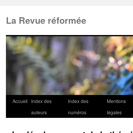
La Revue réformée
Accueil
Index des
Index des
Mentions
auteurs
numéros
légales