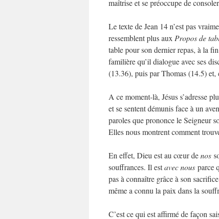
maîtrise et se préoccupe de consoler 
Le texte de Jean 14 n’est pas vraim
ressemblent plus aux
Propos de tab
table pour son dernier repas, à la fi
familière qu’il dialogue avec ses disc
(13.36), puis par Thomas (14.5) et, 
A ce moment-là, Jésus s’adresse plus
et se sentent démunis face à un aven
paroles que prononce le Seigneur so
Elles nous montrent comment trouve
En effet, Dieu est au cœur de
nos
so
souffrances. Il est
avec nous
parce q
pas à connaître grâce à son sacrifice
même a connu la paix dans la souff
C’est ce qui est affirmé de façon sa