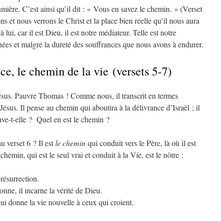
umière. C’est ainsi qu’il dit : « Vous en savez le chemin. » (Verset
ns et nous verrons le Christ et la place bien réelle qu’il nous aura
ui, car il est Dieu, il est notre médiateur. Telle est notre
nées et malgré la dureté des souffrances que nous avons à endurer.
ce, le chemin de la vie (versets 5-7)
ésus. Pauvre Thomas ! Comme nous, il transcrit en termes
Jésus. Il pense au chemin qui aboutira à la délivrance d’Israël ; il
ouve-t-elle ? Quel en est le chemin ?
u verset 6 ? Il est
le chemin
qui conduit vers le Père, là où il est
emin, qui est le seul vrai et conduit à la Vie, est le nôtre :
 résurrection.
sonne, il incarne la vérité de Dieu.
i qui donne la vie nouvelle à ceux qui croient.