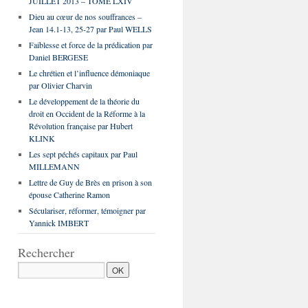
JUILLET 2013 – TOME LXIV
Dieu au cœur de nos souffrances –
Jean 14.1-13, 25-27 par Paul WELLS
Faiblesse et force de la prédication par
Daniel BERGESE
Le chrétien et l’influence démoniaque
par Olivier Charvin
Le développement de la théorie du
droit en Occident de la Réforme à la
Révolution française par Hubert
KLINK
Les sept péchés capitaux par Paul
MILLEMANN
Lettre de Guy de Brès en prison à son
épouse Catherine Ramon
Séculariser, réformer, témoigner par
Yannick IMBERT
Rechercher