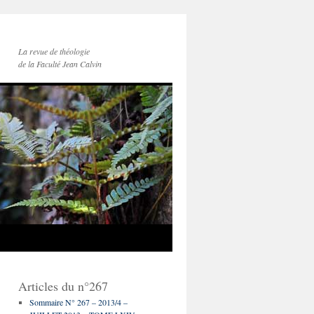
La revue de théologie
de la Faculté Jean Calvin
Articles du n°267
Sommaire N° 267 – 2013/4 –