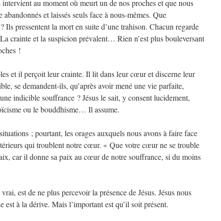
s intervient au moment où meurt un de nos proches et que nous
re abandonnés et laissés seuls face à nous-mêmes. Que
 ? Ils pressentent la mort en suite d’une trahison. Chacun regarde
 La crainte et la suspicion prévalent… Rien n’est plus bouleversant
oches !
es et il perçoit leur crainte. Il lit dans leur cœur et discerne leur
ssible, se demandent-ils, qu’après avoir mené une vie parfaite,
une indicible souffrance ? Jésus le sait, y consent lucidement,
 stoïcisme ou le bouddhisme… Il assume.
ituations ; pourtant, les orages auxquels nous avons à faire face
térieurs qui troublent notre cœur. « Que votre cœur ne se trouble
ix, car il donne sa paix au cœur de notre souffrance, si du moins
st vrai, est de ne plus percevoir la présence de Jésus. Jésus nous
est à la dérive. Mais l’important est qu’il soit présent.