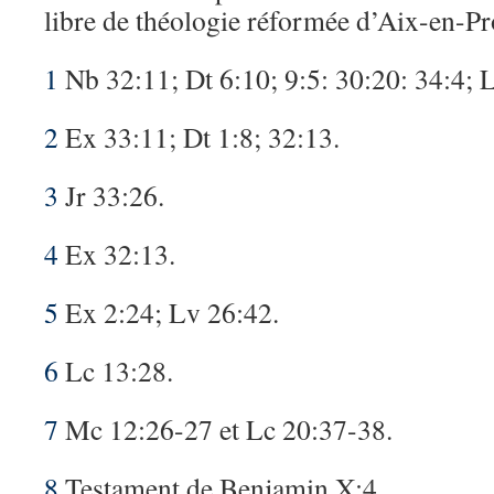
libre de théologie réformée d’Aix-en-Pr
1
Nb 32:11; Dt 6:10; 9:5: 30:20: 34:4; 
2
Ex 33:11; Dt 1:8; 32:13.
3
Jr 33:26.
4
Ex 32:13.
5
Ex 2:24; Lv 26:42.
6
Lc 13:28.
7
Mc 12:26-27 et Lc 20:37-38.
8
Testament de Benjamin X:4.