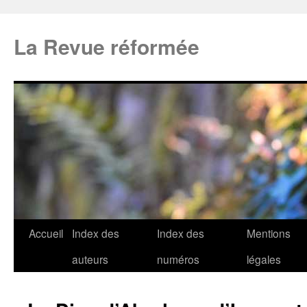
La Revue réformée
Accueil
Index des
Index des
Mentions
auteurs
numéros
légales