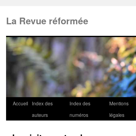
La Revue réformée
Accueil
Index des
Index des
Mentions
auteurs
numéros
légales