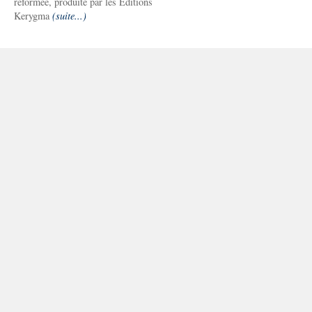
réformée, produite par les Editions
Kerygma
(suite...)