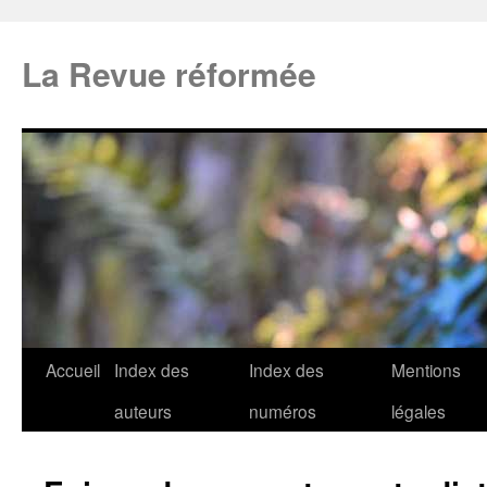
La Revue réformée
Accueil
Index des
Index des
Mentions
auteurs
numéros
légales