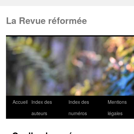
La Revue réformée
Accueil
Index des
Index des
Mentions
auteurs
numéros
légales