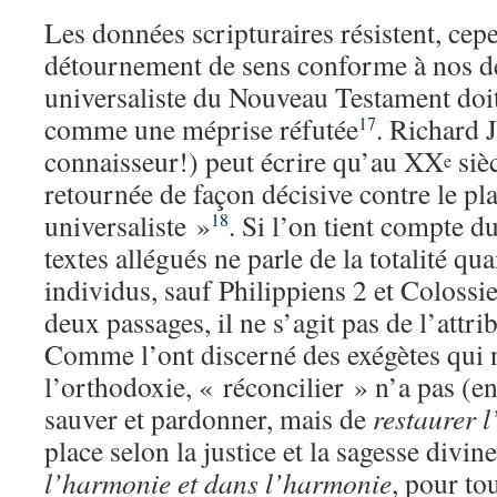
Les données scripturaires résistent, cep
détournement de sens conforme à nos dés
universaliste du Nouveau Testament doit
comme une méprise réfutée
. Richard 
17
connaisseur!) peut écrire qu’au XX
sièc
e
retournée de façon décisive contre le pl
universaliste »
. Si l’on tient compte d
18
textes allégués ne parle de la totalité qua
individus, sauf Philippiens 2 et Colossi
deux passages, il ne s’agit pas de l’attr
Comme l’ont discerné des exégètes qui n
l’orthodoxie, « réconcilier » n’a pas (en
sauver et pardonner, mais de
restaurer l
place selon la justice et la sagesse divin
l’harmonie et dans l’harmonie
, pour to