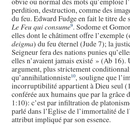
obvie ou normal des mots qu’emploie l’E
perdition, destruction, comme des images
du feu. Edward Fudge en fait le titre de 
Le Feu qui consume
. Sodome et Gomorr
9
elles dont le châtiment offre l’exemple 
deigma
) du feu éternel (Jude 7); la justi
Seigneur fera des nations punies qu’ell
elles n’avaient jamais existé » (Ab 16)
argument, plus strictement conditionnal
qu’annihilationniste
, souligne que l’i
10
incorruptibilité appartient à Dieu seul (
conférée aux humains que par la grâce 
1:10): c’est par infiltration de platonis
parlé dans l’Eglise de l’immortalité de
attribut impliqué par son essence.