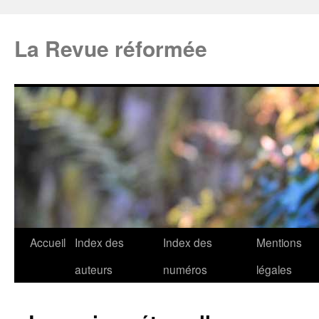
La Revue réformée
Accueil
Index des
Index des
Mentions
auteurs
numéros
légales