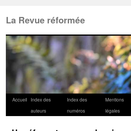
La Revue réformée
Accueil
Index des
Index des
Mentions
auteurs
numéros
légales