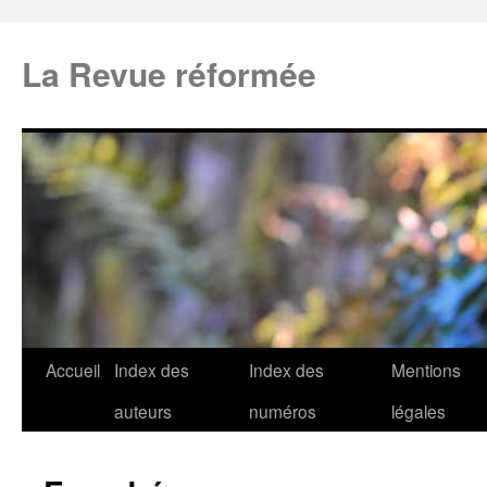
La Revue réformée
Accueil
Index des
Index des
Mentions
auteurs
numéros
légales