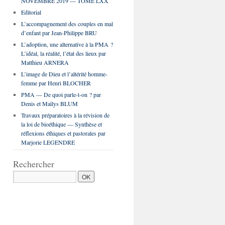
NOVEMBRE 2019 — TOME LXX
Editorial
L’accompagnement des couples en mal
d’enfant par Jean-Philippe BRU
L’adoption, une alternative à la PMA ?
L’idéal, la réalité, l’état des lieux par
Matthieu ARNERA
L’image de Dieu et l’altérité homme-
femme par Henri BLOCHER
PMA — De quoi parle-t-on ? par
Denis et Maïlys BLUM
Travaux préparatoires à la révision de
la loi de bioéthique — Synthèse et
réflexions éthiques et pastorales par
Marjorie LEGENDRE
Rechercher