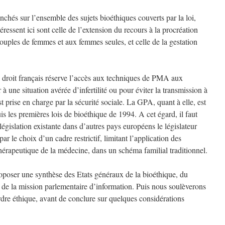
nchés sur l’ensemble des sujets bioéthiques couverts par la loi,
ressent ici sont celle de l’extension du recours à la procréation
ples de femmes et aux femmes seules, et celle de la gestation
 le droit français réserve l’accès aux techniques de PMA aux
 une situation avérée d’infertilité ou pour éviter la transmission à
t prise en charge par la sécurité sociale. La GPA, quant à elle, est
s les premières lois de bioéthique de 1994. A cet égard, il faut
gislation existante dans d’autres pays européens le législateur
ar le choix d’un cadre restrictif, limitant l’application des
thérapeutique de la médecine, dans un schéma familial traditionnel.
poser une synthèse des Etats généraux de la bioéthique, du
de la mission parlementaire d’information. Puis nous soulèverons
rdre éthique, avant de conclure sur quelques considérations