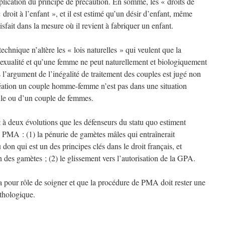
plication du principe de précaution. En somme, les « droits de
 droit à l’enfant », et il est estimé qu’un désir d’enfant, même
sfait dans la mesure où il revient à fabriquer un enfant.
technique n’altère les « lois naturelles » qui veulent que la
 sexualité et qu’une femme ne peut naturellement et biologiquement
s l’argument de l’inégalité de traitement des couples est jugé non
réation un couple homme-femme n’est pas dans une situation
ule ou d’un couple de femmes.
 à deux évolutions que les défenseurs du statu quo estiment
a PMA : (1) la pénurie de gamètes mâles qui entraînerait
don qui est un des principes clés dans le droit français, et
 des gamètes ; (2) le glissement vers l’autorisation de la GPA.
 a pour rôle de soigner et que la procédure de PMA doit rester une
athologique.