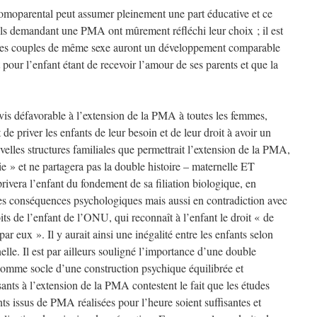
homoparental peut assumer pleinement une part éducative et ce
ls demandant une PMA ont mûrement réfléchi leur choix ; il est
 des couples de même sexe auront un développement comparable
 pour l’enfant étant de recevoir l’amour de ses parents et que la
is défavorable à l’extension de la PMA à toutes les femmes,
 de priver les enfants de leur besoin et de leur droit à avoir un
uvelles structures familiales que permettrait l’extension de la PMA,
e » et ne partagera pas la double histoire – maternelle ET
ivera l’enfant du fondement de sa filiation biologique, en
 des conséquences psychologiques mais aussi en contradiction avec
its de l’enfant de l’ONU, qui reconnaît à l’enfant le droit « de
par eux ». Il y aurait ainsi une inégalité entre les enfants selon
nelle. Il est par ailleurs souligné l’importance d’une double
mme socle d’une construction psychique équilibrée et
nts à l’extension de la PMA contestent le fait que les études
nts issus de PMA réalisées pour l’heure soient suffisantes et