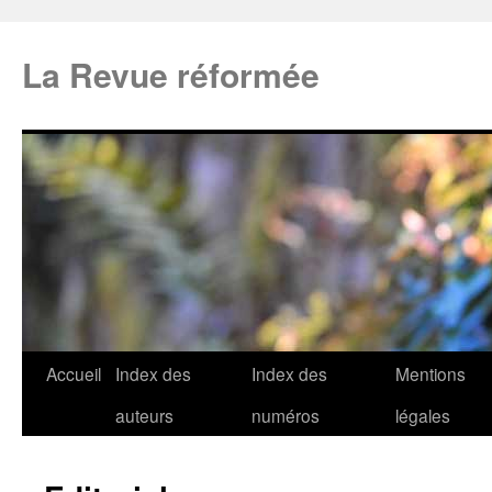
La Revue réformée
Accueil
Index des
Index des
Mentions
auteurs
numéros
légales