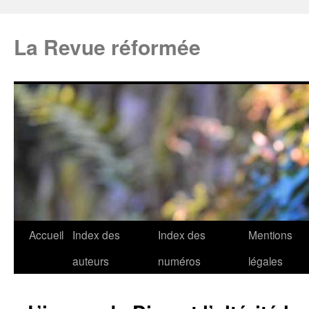
La Revue réformée
Accueil
Index des
Index des
Mentions
auteurs
numéros
légales