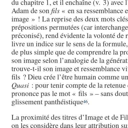
du chapitre 1, et il enchaîne (v. 3) avec
Adam de son
fils
« en sa ressemblance 
image » ! La reprise des deux mots clé
prépositions permutées (car interchange
préconisé), rend évidente la volonté de r
livre un indice sur le sens de la formule,
de plus simple que de comprendre la pr
son image selon l’analogie de la génér
trouve-t-il son image et ressemblance v
fils ? Dieu crée l’être humain comme un q
Quasi
: pour tenir compte de la retenue 
prononce pas le mot « fils » – sans dout
glissement panthéistique
.
46
La proximité des titres d’Image et de Fi
on les considère dans leur attribution s