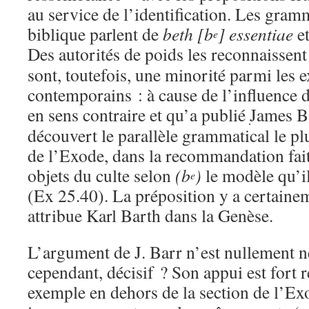
au service de l’identification. Les gram
biblique parlent de
beth [b
] essentiae
e
e
Des autorités de poids les reconnaissent
sont, toutefois, une minorité parmi les 
contemporains : à cause de l’influence d
en sens contraire et qu’a publié
James B
découvert le parallèle grammatical le pl
de l’Exode, dans la recommandation fait
objets du culte selon
(b
)
le modèle qu’i
e
(Ex 25.40). La préposition y a certainem
attribue Karl Barth dans la Genèse.
L’argument de J. Barr n’est nullement né
cependant, décisif ? Son appui est fort r
exemple en dehors de la section de l’Exo