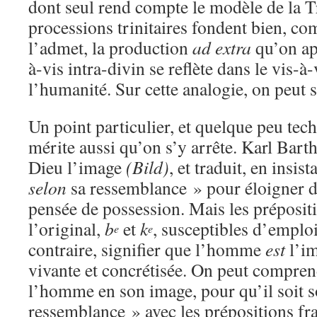
dont seul rend compte le modèle de la Tr
processions trinitaires fondent bien, co
l’admet, la production
ad extra
qu’on app
à-vis intra-divin se reflète dans le vis-à
l’humanité. Sur cette analogie, on peut 
Un point particulier, et quelque peu tec
mérite aussi qu’on s’y arrête. Karl Barth
Dieu l’image
(Bild)
, et traduit, en insis
selon
sa ressemblance » pour éloigner 
pensée de possession. Mais les préposit
l’original,
b
et
k
, susceptibles d’emploi
e
e
contraire, signifier que l’homme
est
l’im
vivante et concrétisée. On peut compre
l’homme en son image, pour qu’il soit 
ressemblance » avec les prépositions fr