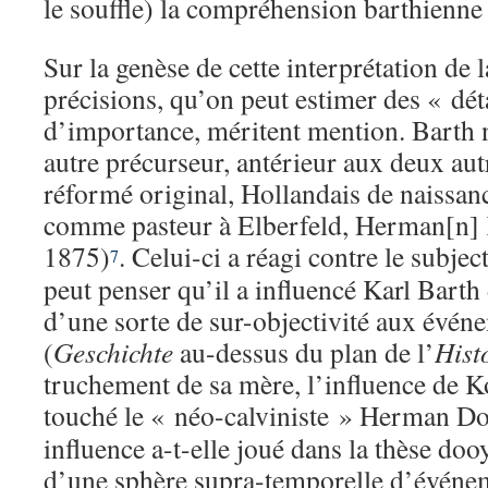
le souffle) la compréhension barthienne 
Sur la genèse de cette interprétation de
précisions, qu’on peut estimer des « dé
d’importance, méritent mention. Bart
autre précurseur, antérieur aux deux aut
réformé original, Hollandais de naissan
comme pasteur à Elberfeld, Herman[n]
1875)
. Celui-ci a réagi contre le subjec
7
peut penser qu’il a influencé Karl Barth 
d’une sorte de sur-objectivité aux événe
(
Geschichte
au-dessus du plan de l’
Hist
truchement de sa mère, l’influence de K
touché le « néo-calviniste » Herman D
influence a-t-elle joué dans la thèse do
d’une sphère supra-temporelle d’événe