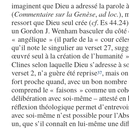
imaginent que Dieu a adressé la parole à
(
Commentaire sur la Genèse
,
ad loc.
), 
ressort que Dieu seul crée (
cf
. Es 44.24)
un Gordon J. Wenham basculer du côté d
« angélique » (il parle de la « cour cél
qu’il note le singulier au verset 27, sug
œuvré seul à la création de l’humanité 
Clines selon laquelle Dieu s’adresse à so
verset 2, n’a guère été reprise
, mais on
37
fort proche quand, avec un bon nombre 
comprend le « faisons » comme un cohor
délibération avec soi-même – attesté en
réflexion théologique permet d’entrevoir
avec soi-même n’est possible pour l’Ab
un, que s’il connaît en lui-même une dif