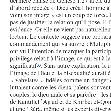
dernière clause de Genèse 1.27 la clé du
d’abord répétée « Dieu créa l’homme à
voir) son image » est un coup de force.
pas de justifier la relation qu’il pose. 
évidence. Or elle ne vient pas naturellem
lecteur. Le contexte suggère une prépara
commandement qui va suivre : Multipli
ont vu l’intention de marquer la partici
privilège relatif à l’image, ce qui est à la
significatif
. Sans autre explication, le
33
l’image de Dieu et la bisexualité aurait é
« yahvistes » fidèles comme un danger ca
luttaient contre les dieux païens souvent
couples, le dieu mâle et sa parèdre : les
de Kuntillet ՙAjrud et de Khirbet el-
et une ʼ
šérâ, même si les experts diverge
a