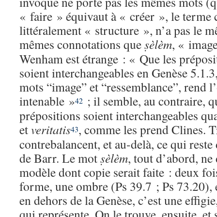
invoque ne porte pas les mêmes mots (qu
« faire » équivaut à « créer », le terme
littéralement « structure », n’a pas le m
mêmes connotations que
ṣèlèm
, « imag
Wenham est étrange : « Que les prépos
soient interchangeables en Genèse 5.1.3,
mots “image” et “ressemblance”, rend l’
intenable »
; il semble, au contraire, 
42
prépositions soient interchangeables qu
et
veritatis
, comme les prend Clines. T
43
contrebalancent, et au-delà, ce qui reste
de Barr. Le mot
ṣèlèm
, tout d’abord, ne 
modèle dont copie serait faite : deux foi
forme, une ombre (Ps 39.7 ; Ps 73.20), et
en dehors de la Genèse, c’est une effigie
qui représente. On le trouve, ensuite, et