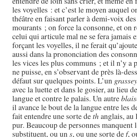
entendre de loin sans crier, et même en f
les voyelles : et c’est le moyen auquel o
théâtre en faisant parler à demi-voix de
mourants ; on force la consonne, et on r
celui qui articule mal ne se fera jamais e
forçant les voyelles, il ne ferait qu’ajout
aussi dans la prononciation des consonn
les vices les plus communs ; et il n’y a
ne puisse, en s’observant de près là-dess
défaut sur quelques points. L’un
grasse
avec la luette et dans le gosier, au lieu 
langue et contre le palais. Un autre
blais
il avance le bout de la langue entre les 
fait entendre une sorte de
th
anglais, au 
pur. Beaucoup de personnes manquent 
substituent, ou un
s
, ou une sorte de
f
, 