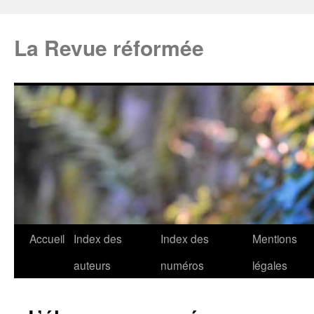
La Revue réformée
Accueil
Index des
Index des
Mentions
auteurs
numéros
légales