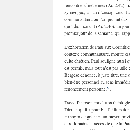
rencontres chrétiennes (Ac 2.42) mo
synagogue, « lieu d’enseignement »,
communautaire où l’on prenait des 
quotidiennement (Ac 2.46), un jour 
premier jour de la semaine, qui rappe
L’exhortation de Paul aux Corinthien
contexte communautaire, montre clai
culte chrétien. Paul souligne aussi q
est permis, mais tout n’est pas utile
Bergèse dénonce, à juste titre, une c
bien-être personnel au sens immédiat
renoncement personnel
.
24
David Peterson conclut sa théologie 
Dieu et qu’il a pour but l’édificat
« moyen de grâce », un moyen privi
aux Romains la nécessité que la Paro