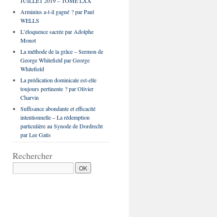
JUILLET 2019 – TOME LXX
Arminius a-t-il gagné ? par Paul
WELLS
L’éloquence sacrée par Adolphe
Monot
La méthode de la grâce – Sermon de
George Whitefield par George
Whitefield
La prédication dominicale est-elle
toujours pertinente ? par Olivier
Charvin
Suffisance abondante et efficacité
intentionnelle – La rédemption
particulière au Synode de Dordrecht
par Lee Gatis
Rechercher