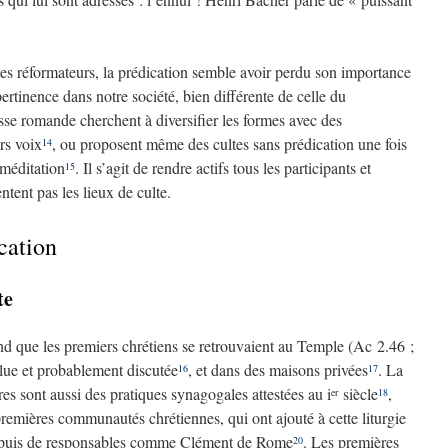
 les réformateurs, la prédication semble avoir perdu son importance
pertinence dans notre société, bien différente de celle du
sse romande cherchent à diversifier les formes avec des
rs voix
, ou proposent même des cultes sans prédication une fois
14
 méditation
. Il s’agit de rendre actifs tous les participants et
15
ntent pas les lieux de culte.
cation
te
d que les premiers chrétiens se retrouvaient au Temple (Ac 2.46 ;
t lue et probablement discutée
, et dans des maisons privées
. La
16
17
res sont aussi des pratiques synagogales attestées au
i
siècle
,
er
18
remières communautés chrétiennes, qui ont ajouté à cette liturgie
 puis de responsables comme Clément de Rome
. Les premières
20