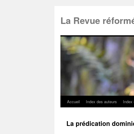
La Revue réform
Accueil
Index des auteurs
Index
La prédication dominic