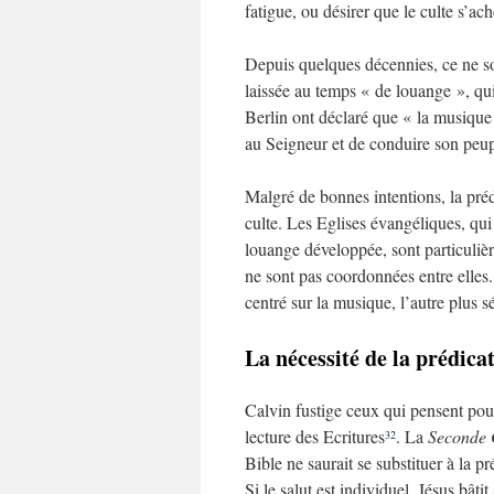
fatigue, ou désirer que le culte s’ac
Depuis quelques décennies, ce ne son
laissée au temps « de louange », qui 
Berlin ont déclaré que « la musique d
au Seigneur et de conduire son peup
Malgré de bonnes intentions, la pré
culte. Les Eglises évangéliques, qui 
louange développée, sont particulière
ne sont pas coordonnées entre elles. 
centré sur la musique, l’autre plus 
La nécessité de la prédica
Calvin fustige ceux qui pensent pouv
lecture des Ecritures
. La
Seconde 
32
Bible ne saurait se substituer à la 
Si le salut est individuel, Jésus bâ