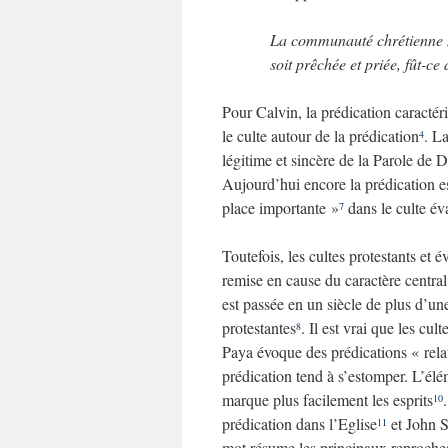
La communauté chrétienne n
soit prêchée et priée, fût-ce
Pour Calvin, la prédication caractéri
le culte autour de la prédication
. L
4
légitime et sincère de la Parole de 
Aujourd’hui encore la prédication e
place importante »
dans le culte év
7
Toutefois, les cultes protestants et
remise en cause du caractère central
est passée en un siècle de plus d’un
protestantes
. Il est vrai que les cu
8
Paya évoque des prédications « rel
prédication tend à s’estomper. L’élé
marque plus facilement les esprits
10
prédication dans l’Eglise
et John S
11
mot résume les principaux reproches 