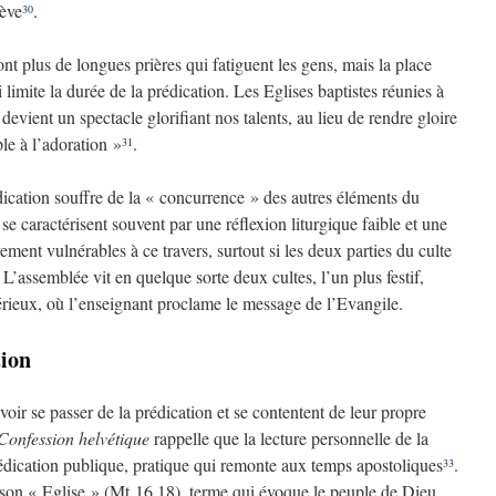
hève
.
30
t plus de longues prières qui fatiguent les gens, mais la place
limite la durée de la prédication. Les Eglises baptistes réunies à
evient un spectacle glorifiant nos talents, au lieu de rendre gloire
le à l’adoration »
.
31
dication souffre de la « concurrence » des autres éléments du
se caractérisent souvent par une réflexion liturgique faible et une
ment vulnérables à ce travers, surtout si les deux parties du culte
L’assemblée vit en quelque sorte deux cultes, l’un plus festif,
sérieux, où l’enseignant proclame le message de l’Evangile.
tion
oir se passer de la prédication et se contentent de leur propre
Confession helvétique
rappelle que la lecture personnelle de la
prédication publique, pratique qui remonte aux temps apostoliques
.
33
tit son « Eglise » (Mt 16.18), terme qui évoque le peuple de Dieu