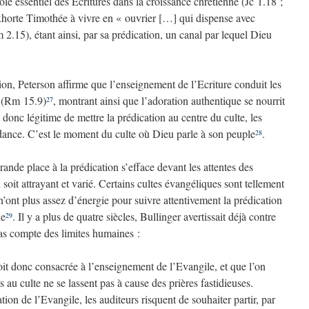
ôle essentiel des Ecritures dans la croissance chrétienne (Jc 1.18 ;
xhorte Timothée à vivre en « ouvrier […] qui dispense avec
m 2.15), étant ainsi, par sa prédication, un canal par lequel Dieu
ion, Peterson affirme que l’enseignement de l’Ecriture conduit les
s (Rm 15.9)
, montrant ainsi que l’adoration authentique se nourrit
27
t donc légitime de mettre la prédication au centre du culte, les
dance. C’est le moment du culte où Dieu parle à son peuple
.
28
grande place à la prédication s’efface devant les attentes des
i soit attrayant et varié. Certains cultes évangéliques sont tellement
’ont plus assez d’énergie pour suivre attentivement la prédication
ue
. Il y a plus de quatre siècles, Bullinger avertissait déjà contre
29
pas compte des limites humaines :
oit donc consacrée à l’enseignement de l’Evangile, et que l’on
s au culte ne se lassent pas à cause des prières fastidieuses.
on de l’Evangile, les auditeurs risquent de souhaiter partir, par