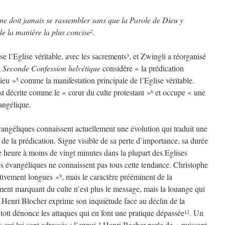
e doit jamais se rassembler sans que la Parole de Dieu y
 de la manière la plus concise
.
2
se l’Eglise véritable, avec les sacrements
, et Zwingli a réorganisé
3
a
Seconde Confession helvétique
considère « la prédication
Dieu »
comme la manifestation principale de l’Eglise véritable.
5
st décrite comme le « cœur du culte protestant »
et occupe « une
6
angélique.
 évangéliques connaissent actuellement une évolution qui traduit une
 de la prédication. Signe visible de sa perte d’importance, sa durée
e heure à moins de vingt minutes dans la plupart des Eglises
ltes évangéliques ne connaissent pas tous cette tendance. Christophe
ativement longues »
, mais le caractère prééminent de la
9
ment marquant du culte n’est plus le message, mais la louange qui
. Henri Blocher exprime son inquiétude face au déclin de la
tott dénonce les attaques qui en font une pratique dépassée
. Un
12
qui lui sont adressés : l’ennui ! Henri Bacher parle de « puissant