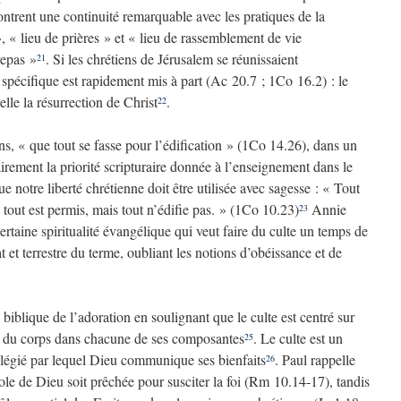
ntrent une continuité remarquable avec les pratiques de la
 « lieu de prières » et « lieu de rassemblement de vie
repas »
. Si les chrétiens de Jérusalem se réunissaient
21
spécifique est rapidement mis à part (Ac 20.7 ; 1Co 16.2) : le
lle la résurrection de Christ
.
22
s, « que tout se fasse pour l’édification » (1Co 14.26), dans un
rement la priorité scripturaire donnée à l’enseignement dans le
ue notre liberté chrétienne doit être utilisée avec sagesse : « Tout
 ; tout est permis, mais tout n’édifie pas. » (1Co 10.23)
Annie
23
ertaine spiritualité évangélique qui veut faire du culte un temps de
 et terrestre du terme, oubliant les notions d’obéissance et de
biblique de l’adoration en soulignant que le culte est centré sur
ion du corps dans chacune de ses composantes
. Le culte est un
25
légié par lequel Dieu communique ses bienfaits
. Paul rappelle
26
le de Dieu soit prêchée pour susciter la foi (Rm 10.14-17), tandis