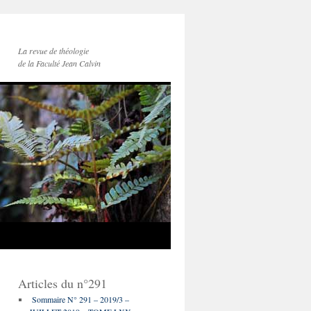
La revue de théologie
de la Faculté Jean Calvin
Articles du n°291
Sommaire N° 291 – 2019/3 –