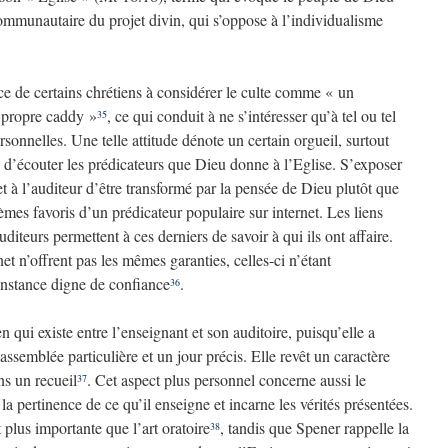
ommunautaire du projet divin, qui s’oppose à l’individualisme
ce de certains chrétiens à considérer le culte comme « un
 propre caddy »
, ce qui conduit à ne s’intéresser qu’à tel ou tel
35
sonnelles. Une telle attitude dénote un certain orgueil, surtout
 d’écouter les prédicateurs que Dieu donne à l’Eglise. S’exposer
t à l’auditeur d’être transformé par la pensée de Dieu plutôt que
hèmes favoris d’un prédicateur populaire sur internet. Les liens
uditeurs permettent à ces derniers de savoir à qui ils ont affaire.
et n’offrent pas les mêmes garanties, celles-ci n’étant
instance digne de confiance
.
36
en qui existe entre l’enseignant et son auditoire, puisqu’elle a
semblée particulière et un jour précis. Elle revêt un caractère
s un recueil
. Cet aspect plus personnel concerne aussi le
37
la pertinence de ce qu’il enseigne et incarne les vérités présentées.
 plus importante que l’art oratoire
, tandis que Spener rappelle la
38