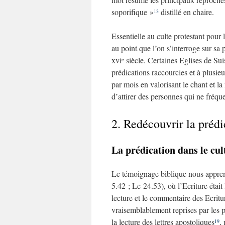
soporifique »
distillé en chaire.
13
Essentielle au culte protestant pour
au point que l’on s’interroge sur sa 
xvi
siècle. Certaines Eglises de Sui
e
prédications raccourcies et à plusieu
par mois en valorisant le chant et la
d’attirer des personnes qui ne fréque
2. Redécouvrir la prédi
La prédication dans le cul
Le témoignage biblique nous appren
5.42 ; Lc 24.53), où l’Ecriture étai
lecture et le commentaire des Ecritu
vraisemblablement reprises par les p
la lecture des lettres apostoliques
,
19