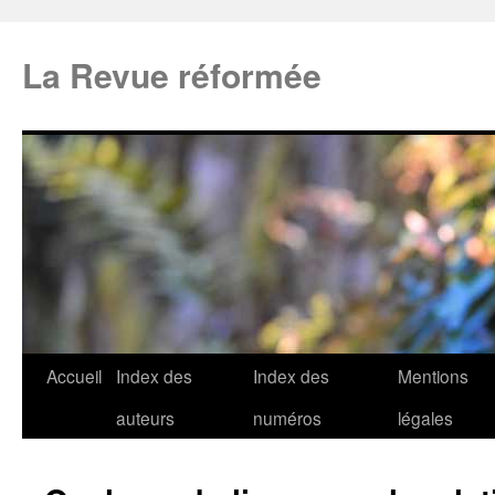
La Revue réformée
Accueil
Index des
Index des
Mentions
auteurs
numéros
légales