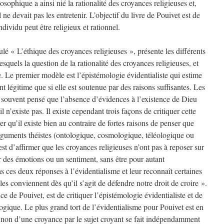
osophique a ainsi nié la rationalité des croyances religieuses et,
 ne devait pas les entretenir. L’objectif du livre de Pouivet est de
ndividu peut être religieux et rationnel.
tulé « L’éthique des croyances religieuses », présente les différents
quels la question de la rationalité des croyances religieuses, et
ée. Le premier modèle est l’épistémologie évidentialiste qui estime
t légitime que si elle est soutenue par des raisons suffisantes. Les
i souvent pensé que l’absence d’évidences à l’existence de Dieu
 n’existe pas. Il existe cependant trois façons de critiquer cette
 qu’il existe bien au contraire de fortes raisons de penser que
 arguments théistes (ontologique, cosmologique, téléologique ou
st d’affirmer que les croyances religieuses n’ont pas à reposer sur
r des émotions ou un sentiment, sans être pour autant
as ces deux réponses à l’évidentialisme et leur reconnaît certaines
lles conviennent dès qu’il s’agit de défendre notre droit de croire ».
ce de Pouivet, est de critiquer l’épistémologie évidentialiste et de
gique. Le plus grand tort de l’évidentialisme pour Pouivet est en
u non d’une croyance par le sujet croyant se fait indépendamment