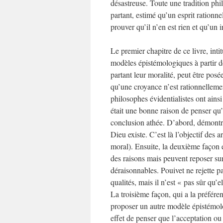
désastreuse. Toute une tradition phil
partant, estimé qu’un esprit rationnel
prouver qu’il n’en est rien et qu’un i
Le premier chapitre de ce livre, inti
modèles épistémologiques à partir des
partant leur moralité, peut être pos
qu’une croyance n’est rationnellemen
philosophes évidentialistes ont ains
était une bonne raison de penser qu’il
conclusion athée. D’abord, démontrer
Dieu existe. C’est là l’objectif des
moral). Ensuite, la deuxième façon e
des raisons mais peuvent reposer su
déraisonnables. Pouivet ne rejette p
qualités, mais il n’est « pas sûr qu’e
La troisième façon, qui a la préféren
proposer un autre modèle épistémolo
effet de penser que l’acceptation o