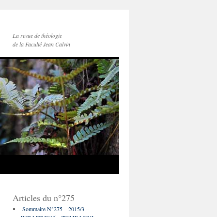
La revue de théologie
de la Faculté Jean Calvin
Articles du n°275
Sommaire N°275 – 2015/3 –