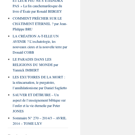
ET LEUR FEU NE S’ÉTEINDRA
PAS » La fin cauchemardesque du
livre d’Ésaïe par Ronald BERGEY
COMMENT PRÊCHER SUR LE
CHÂTIMENT ÉTERNEL ? par Jean-
Philippe BRU
LA CRÉATION A-T-ELLE UN
AVENIR ? L’eschatologie, les
nouveaux cieux et la nouvelle terre par
Donald COBB
LE PARADIS DANS LES
RELIGIONS DU MONDE par
Yannick IMBERT
LES EXUTOIRES DE LA MORT :
la réincarnation, le purgatoire,
l’annihilationisme par Daniel Saglietto
SAUVER ET DÉTRUIRE – Un
aspect de l’enseignement biblique sur
l’enfer et la vie éternelle par Peter
JONES
Sommaire N° 270 – 2014/3 – AVRIL
2014 – TOME LXV