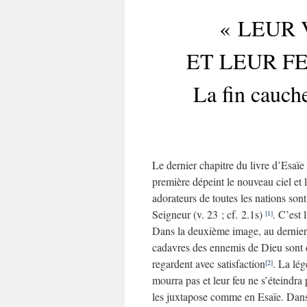
« LEUR
ET LEUR FE
La fin cauch
Le dernier chapitre du livre d’Esaïe
première dépeint le nouveau ciel et l
adorateurs de toutes les nations so
Seigneur (v. 23 ; cf. 2.1s)
. C’est 
[1]
Dans la deuxième image, au dernier v
cadavres des ennemis de Dieu sont da
regardent avec satisfaction
. La lé
[2]
mourra pas et leur feu ne s’éteindra 
les juxtapose comme en Esaïe. Dans