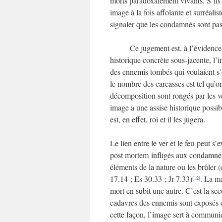
morts paradoxalement vivants. S’ils é
image à la fois affolante et surréali
signaler que les condamnés sont pass
Ce jugement est, à l’évidence, dé
historique concrète sous-jacente, l’i
des ennemis tombés qui voulaient s’e
le nombre des carcasses est tel qu’on
décomposition sont rongés par les ve
image a une assise historique possib
est, en effet, roi et il les jugera.
Le lien entre le ver et le feu peut s
post mortem infligés aux condamnés 
éléments de la nature ou les brûler 
17.14 ; Es 30.33 ; Jr 7.33)
. La ma
[12]
mort en subit une autre. C’est la se
cadavres des ennemis sont exposés e
cette façon, l’image sert à communi