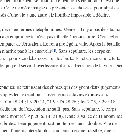
taient morts leur ver mourrait et leur feu s’éteindrait. C’est une
ste. Cette manière imagée de présenter les choses a pour objet de
és d’une vie à une autre vie horrible impossible à décrire.
crit en termes métaphoriques. Même s’il n’y a pas de situation
mage empruntée ici n’est pas difficile à reconstruire. C’est celle
mparer de Jérusalem. Le roi a protégé la ville. Après la bataille,
 n’arrive pas à les ensevelir
. Sans sépulture, les corps en
[11]
rs ; pour s’en débarrasser, on les brûle. En elle-même, une telle
le qui peut servir d’avertissement aux adversaires de la ville. Dieu
’expliquer. Ils réunissent des choses qui désignent deux jugements
après leur exécution : laisser leurs cadavres exposés aux
(cf. Gn 38.24 ; Lv 20.14, 21.9 ; Dt 28.26 ; Jos 7.25, 8.29 ; 1S
lédiction de l’exécution ne suffit pas. Sans sépulture, le corps
conde mort (cf. Ap 20.6, 14, 21.8). Dans la vallée de Hinnom, les
t brûlés. Leur jugement post mortem est ainsi double. Vue de
quer, d’une manière la plus cauchemardesque possible, que la