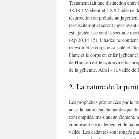
Testament fait une distinction entre 
38.18 TM shéol et LXX hadès) et la g
résurrection en prélude au jugement
ressusciteront et seront jugés avant 
est ajoutée : ce sont la seconde mort 
(Ap 20.14-15). L’hadès ne contient 
recevoir et le corps ressuscité et l’
l’âme et le corps en enfer [géhenne]
de Hinnom est le synonyme historiq
de la géhenne. Ainsi « la vallée d
2. La nature de la puni
Les prophéties prononcées par le tr
aussi la nature cauchemardesque de l
sont empilés, mais aucun élément, ni l
conduisent normalement et de façon r
vallée. Les cadavres sont rongés par l