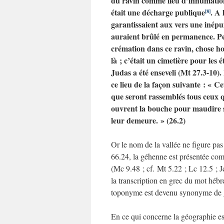
du ravin comme lieu d’inhumation
était une décharge publique
. A 
[8]
garantissaient aux vers une inépui
auraient brûlé en permanence. Pe
crémation dans ce ravin, chose ho
là ; c’était un cimetière pour le
Judas a été enseveli (Mt 27.3-10).
ce lieu de la façon suivante : « Ce
que seront rassemblés tous ceux q
ouvrent la bouche pour maudire sa 
leur demeure. » (26.2)
Or le nom de la vallée ne figure pas
66.24, la géhenne est présentée comm
(Mc 9.48 ; cf. Mt 5.22 ; Lc 12.5 ; J
la transcription en grec du mot hébr
toponyme est devenu synonyme de 
En ce qui concerne la géographie es