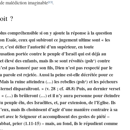
nde malédiction imaginable
.
[13]
oit ?
plus compréhensible si on y ajoute la réponse à la question
lon Esaïe, ceux qui subiront ce jugement ultime sont « les
er, c’est défier l’autorité d’un supérieur, en toute
usation portée contre le peuple d’Israël qui est déjà au
et élevé des enfants, mais ils se sont révoltés (psh‘) contre
est pas honoré par son fils, Dieu n’est pas respecté par le
 parole est rejetée. Aussi la peine est-elle décrétée pour ce
Mais la ruine atteindra (…) les rebelles (psh‘) et les pécheurs
ernel disparaîtront. » (v. 28 ; cf. 48.8) Puis, au dernier verset
: « (…) ils brûleront (…) et il n’y aura personne pour éteindre
u peuple élu, des Israélites, et, par extension, de l’Eglise. Ils
’eux, mais ils choisissent d’agir d’une manière contraire à sa
ort avec le Seigneur et accomplissent des gestes de piété –
 sabbat, prier (1.11-15) – mais, au fond, ils le répudient comme