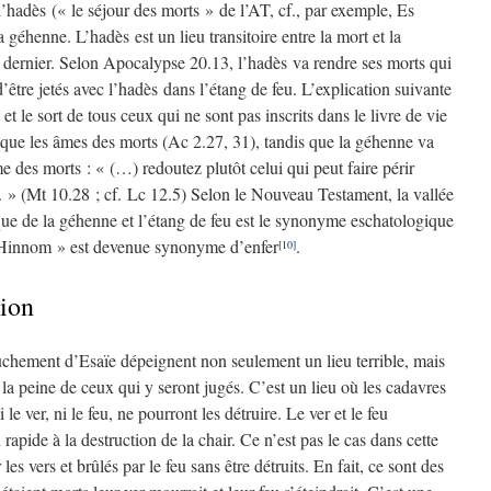
l’hadès (« le séjour des morts » de l’AT, cf., par exemple, Es
éhenne. L’hadès est un lieu transitoire entre la mort et la
 dernier. Selon Apocalypse 20.13, l’hadès va rendre ses morts qui
d’être jetés avec l’hadès dans l’étang de feu. L’explication suivante
et le sort de tous ceux qui ne sont pas inscrits dans le livre de vie
que les âmes des morts (Ac 2.27, 31), tandis que la géhenne va
âme des morts : « (…) redoutez plutôt celui qui peut faire périr
. » (Mt 10.28 ; cf. Lc 12.5) Selon le Nouveau Testament, la vallée
ue de la géhenne et l’étang de feu est le synonyme eschatologique
e Hinnom » est devenue synonyme d’enfer
.
[10]
tion
uchement d’Esaïe dépeignent non seulement un lieu terrible, mais
a peine de ceux qui y seront jugés. C’est un lieu où les cadavres
e ver, ni le feu, ne pourront les détruire. Le ver et le feu
apide à la destruction de la chair. Ce n’est pas le cas dans cette
es vers et brûlés par le feu sans être détruits. En fait, ce sont des