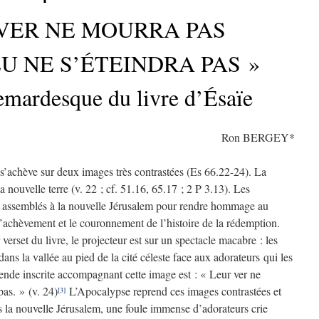
 VER NE MOURRA PAS
U NE S’ÉTEINDRA PAS »
emardesque du livre d’Ésaïe
Ron BERGEY*
 s’achève sur deux images très contrastées (Es 66.22-24). La
a nouvelle terre (v. 22 ; cf. 51.16, 65.17 ; 2 P 3.13). Les
nt assemblés à la nouvelle Jérusalem pour rendre hommage au
l’achèvement et le couronnement de l’histoire de la rédemption.
erset du livre, le projecteur est sur un spectacle macabre : les
ns la vallée au pied de la cité céleste face aux adorateurs qui les
gende inscrite accompagnant cette image est : « Leur ver ne
pas. » (v. 24)
L’Apocalypse reprend ces images contrastées et
[3]
 la nouvelle Jérusalem, une foule immense d’adorateurs crie