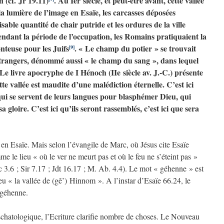
 (cf. Jr 19.11)
. Au Ier siècle, et peut-être avant, cette vallée
la lumière de l’image en Esaïe, les carcasses déposées
sable quantité de chair putride et les ordures de la ville
ndant la période de l’occupation, les Romains pratiquaient la
nteuse pour les Juifs
. « Le champ du potier » se trouvait
[9]
s étrangers, dénommé aussi « le champ du sang », dans lequel
 Le livre apocryphe de I Hénoch (IIe siècle av. J.-C.) présente
tte vallée est maudite d’une malédiction éternelle. C’est ici
ui se servent de leurs langues pour blasphémer Dieu, qui
gloire. C’est ici qu’ils seront rassemblés, c’est ici que sera
 en Esaïe. Mais selon l’évangile de Marc, où Jésus cite Esaïe
e le lieu « où le ver ne meurt pas et où le feu ne s’éteint pas »
c 3.6 ; Sir 7.17 ; Jdt 16.17 ; M. Ab. 4.4). Le mot « géhenne » est
eu « la vallée de (gê’) Hinnom ». A l’instar d’Esaïe 66.24, le
géhenne.
chatologique, l’Ecriture clarifie nombre de choses. Le Nouveau