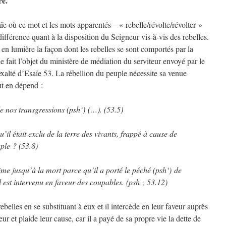
re.
ïe où ce mot et les mots apparentés – « rebelle/révolte/révolter »
fférence quant à la disposition du Seigneur vis-à-vis des rebelles.
en lumière la façon dont les rebelles se sont comportés par la
e fait l’objet du ministère de médiation du serviteur envoyé par le
 exalté d’Esaïe 53. La rébellion du peuple nécessite sa venue
t en dépend :
de nos transgressions (psh‘) (…). (53.5)
’il était exclu de la terre des vivants, frappé à cause de
ple ? (53.8)
ême jusqu’à la mort parce qu’il a porté le péché (psh‘) de
est intervenu en faveur des coupables. (psh ; 53.12)
ebelles en se substituant à eux et il intercède en leur faveur auprès
ur et plaide leur cause, car il a payé de sa propre vie la dette de