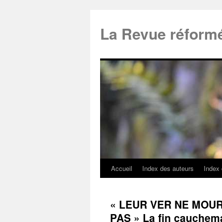
La Revue réform
Accueil
Index des auteurs
Index
« LEUR VER NE MOUR
PAS » La fin cauchema