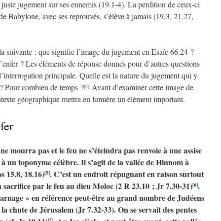
 juste jugement sur ses ennemis (19.1-4). La perdition de ceux-ci
e de Babylone, avec ses reprouvés, s’élève à jamais (19.3, 21.27,
 la suivante : que signifie l’image du jugement en Esaïe 66.24 ?
 l’enfer ? Les éléments de réponse donnés pour d’autres questions
l’interrogation principale. Quelle est la nature du jugement qui y
e ? Pour combien de temps ?
Avant d’examiner cette image de
[4]
ntexte géographique mettra en lumière un élément important.
nfer
 ne mourra pas et le feu ne s’éteindra pas renvoie à une assise
à un toponyme célèbre. Il s’agit de la vallée de Hinnom à
s 15.8, 18.16)
. C’est un endroit répugnant en raison surtout
[5]
n sacrifice par le feu au dieu Moloc (2 R 23.10 ; Jr 7.30-31)
.
[6]
u carnage » en référence peut-être au grand nombre de Judéens
e la chute de Jérusalem (Jr 7.32-33). On se servait des pentes
[7]