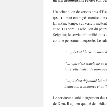
un fils désobéissant rejette son pè
Un échantillon de versets tirés d’Esa
(psh‘) – sont employés montre une di
En même temps, ces versets mettent 
suite. D’abord, la rébellion du peupl
Seigneur, le serviteur humilié, puis
comme personne interposée. Le salu
(…) il était blessé à cause 
(…) qui s’est soucié de ce qu
la révolte (psh‘) de mon peu
(…) il s’est dépouillé lui-m
beaucoup d’hommes et qu’il 
Le serviteur a subi le jugement des r
de Dieu. Il agit en qualité de médiate