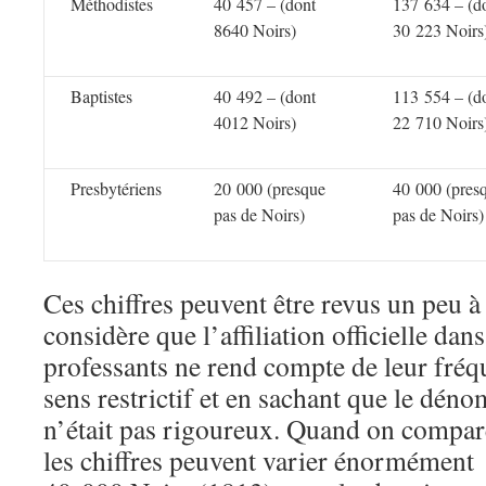
Méthodistes
40 457 – (dont
137 634 – (d
8640 Noirs)
30 223 Noirs
Baptistes
40 492 – (dont
113 554 – (d
4012 Noirs)
22 710 Noirs
Presbytériens
20 000 (presque
40 000 (pres
pas de Noirs)
pas de Noirs)
Ces chiffres peuvent être revus un peu à 
considère que l’affiliation officielle dan
professants ne rend compte de leur fréq
sens restrictif et en sachant que le dé
n’était pas rigoureux. Quand on compar
les chiffres peuvent varier énormément