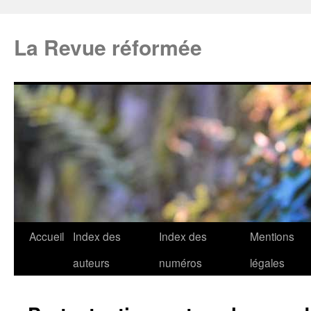
La Revue réformée
Accueil
Index des
Index des
Mentions
auteurs
numéros
légales