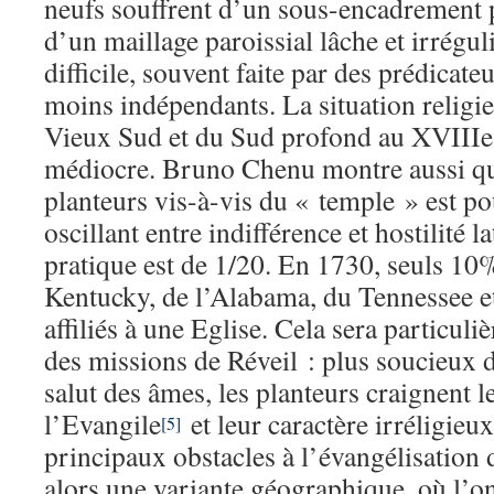
neufs souffrent d’un sous-encadrement 
d’un maillage paroissial lâche et irréguli
difficile, souvent faite par des prédicate
moins indépendants. La situation religi
Vieux Sud et du Sud profond au XVIIIe s
médiocre. Bruno Chenu montre aussi que
planteurs vis-à-vis du « temple » est po
oscillant entre indifférence et hostilité l
pratique est de 1/20. En 1730, seuls 10
Kentucky, de l’Alabama, du Tennessee et
affiliés à une Eglise. Cela sera particul
des missions de Réveil : plus soucieux d
salut des âmes, les planteurs craignent l
l’Evangile
et leur caractère irréligieux
[5]
principaux obstacles à l’évangélisation 
alors une variante géographique, où l’on