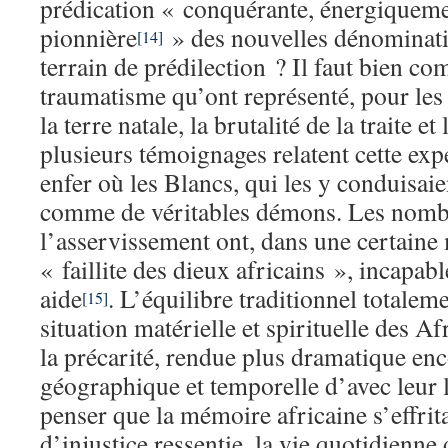
prédication « conquérante, énergiqueme
pionnière
» des nouvelles dénominatio
[14]
terrain de prédilection ? Il faut bien co
traumatisme qu’ont représenté, pour les
la terre natale, la brutalité de la traite e
plusieurs témoignages relatent cette e
enfer où les Blancs, qui les y conduisaie
comme de véritables démons. Les nomb
l’asservissement ont, dans une certaine 
« faillite des dieux africains », incapabl
aide
. L’équilibre traditionnel totalem
[15]
situation matérielle et spirituelle des A
la précarité, rendue plus dramatique enc
géographique et temporelle d’avec leur 
penser que la mémoire africaine s’effrita
d’injustice ressentie, la vie quotidienne 