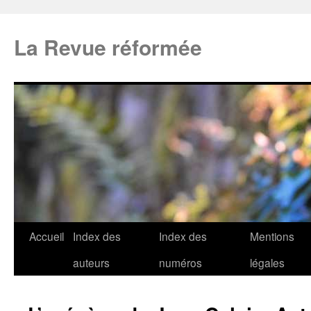
La Revue réformée
Accueil
Index des
Index des
Mentions
auteurs
numéros
légales