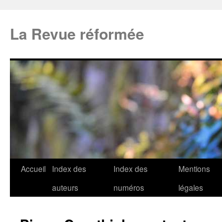
La Revue réformée
Accueil
Index des
Index des
Mentions
auteurs
numéros
légales