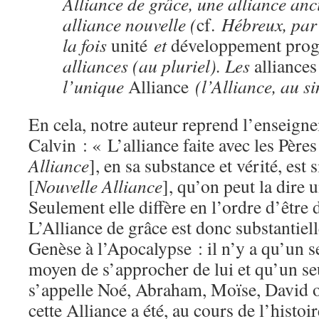
Alliance de grâce, une alliance anc
alliance nouvelle (
cf.
Hébreux, par e
la fois
unité
et
développement prog
alliances (au pluriel). Les
alliances
l’unique
Alliance
(l’Alliance, au si
En cela, notre auteur reprend l’enseigne
Calvin : « L’alliance faite avec les Pères
Alliance
], en sa substance et vérité, est 
[
Nouvelle Alliance
], qu’on peut la dire 
Seulement elle diffère en l’ordre d’être
L’Alliance de grâce est donc substantiel
Genèse à l’Apocalypse : il n’y a qu’un s
moyen de s’approcher de lui et qu’un seu
s’appelle Noé, Abraham, Moïse, David ou
cette Alliance a été, au cours de l’histoi