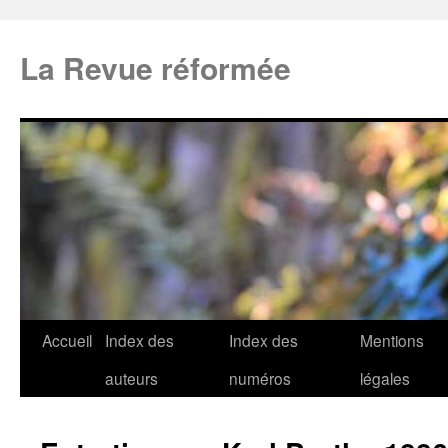
La Revue réformée
Accueil
Index des
Index des
Mentions
auteurs
numéros
légales