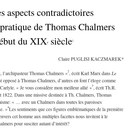
s aspects contradictoires
e pratique de Thomas Chalmers
ébut du XIX
siècle
1
e
Claire PUGLISI KACZMAREK*
2
e, l’archipasteur Thomas Chalmers »
, écrit Karl Marx dans
Le
t opposé à Thomas Chalmers, d’autres en font l’éloge comme
3
rlyle. « Je vous considère mon meilleur allié »
, écrit Th.R.
let 1822. Dans une missive destinée à Th. Chalmers, Thomas
sme: « … avec un Chalmers dans toutes les paroisses
4
e. »
Les sentiments que ces figures emblématiques de la première
envers cet homme aux multiples facettes nous invitent à le
lmers pour susciter autant d’intérêt?