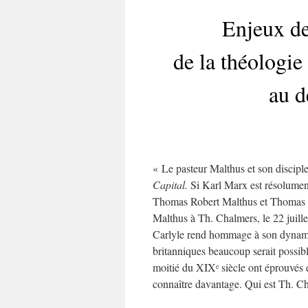
Enjeux de
de la théologi
au d
« Le pasteur Malthus et son discipl
Capital.
Si Karl Marx est résolumen
Thomas Robert Malthus et Thomas Ca
Malthus à Th. Chalmers, le 22 juil
Carlyle rend hommage à son dynami
britanniques beaucoup serait possibl
moitié du XIX
siècle ont éprouvés 
e
connaître davantage. Qui est Th. Cha