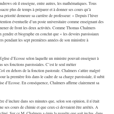
. Andrews où il enseigne, entre autres, les mathématiques. Tous
sacre plus de temps à préparer et à donner ses cours qu’à
, sa priorité demeure sa carrière de professeur: « Depuis l’hiver
obtention éventuelle d’un poste universitaire comme enseignant des
 mener de front les deux activités. Comme Thomas Chalmers
on gendre et biographe en conclut que « les devoirs paroissiaux
s pendant les sept premières années de son ministère à
l’Eglise d’Ecosse selon laquelle un ministre pouvait enseigner à
pas ses fonctions paroissiales. C’est le seul métier
irk
en dehors de la fonction pastorale. Chalmers s’attire malgré
 pour la première fois dans le cadre de sa charge paroissiale, il subit
glise d’Ecosse. En conséquence, Chalmers affirme clairement sa
re d’inclure dans ses minutes que, selon son opinion, il n’était
 ses cours de chimie et que ceux-ci devraient être arrêtés. A
ncliné. Sur ce M. Chalmers a émis la requête que soit inclus, dans