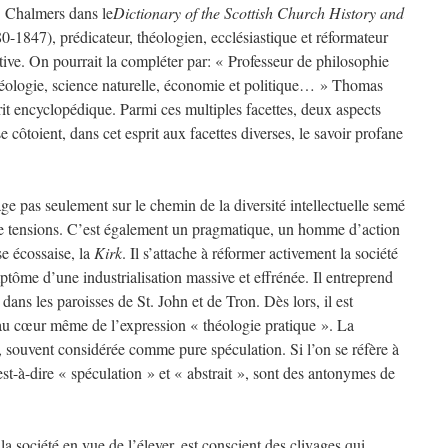
. Chalmers dans le
Dictionary of the Scottish Church History and
1847), prédicateur, théologien, ecclésiastique et réformateur
stive. On pourrait la compléter par: « Professeur de philosophie
éologie, science naturelle, économie et politique… » Thomas
t encyclopédique. Parmi ces multiples facettes, deux aspects
e côtoient, dans cet esprit aux facettes diverses, le savoir profane
e pas seulement sur le chemin de la diversité intellectuelle semé
de tensions. C’est également un pragmatique, un homme d’action
se écossaise, la
Kirk
. Il s’attache à réformer activement la société
ptôme d’une industrialisation massive et effrénée. Il entreprend
ans les paroisses de St. John et de Tron. Dès lors, il est
 au cœur même de l’expression « théologie pratique ». La
e, souvent considérée comme pure spéculation. Si l’on se réfère à
est-à-dire « spéculation » et « abstrait », sont des antonymes de
a société en vue de l’élever, est conscient des clivages qui