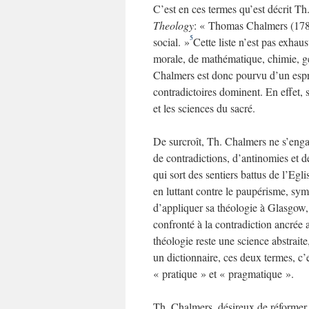
C’est en ces termes qu’est décrit Th
Theology
: « Thomas Chalmers (1780-
5
social. »
Cette liste n’est pas exhau
morale, de mathématique, chimie, g
Chalmers est donc pourvu d’un espri
contradictoires dominent. En effet, s
et les sciences du sacré.
De surcroît, Th. Chalmers ne s’engag
de contradictions, d’antinomies et 
qui sort des sentiers battus de l’Egli
en luttant contre le paupérisme, sym
d’appliquer sa théologie à Glasgow, d
confronté à la contradiction ancrée
théologie reste une science abstrait
un dictionnaire, ces deux termes, c’
« pratique » et « pragmatique ».
Th. Chalmers, désireux de réformer l