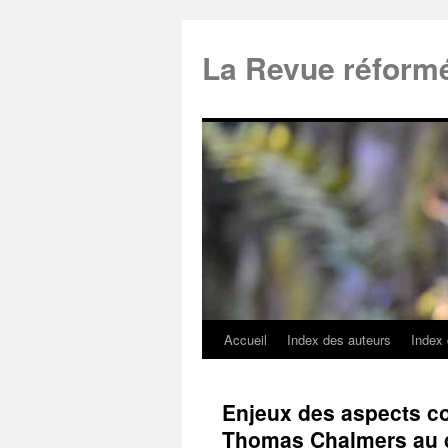
La Revue réform
Accueil
Index des auteurs
Index
Enjeux des aspects con
Thomas Chalmers au d