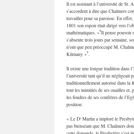
Il est assistant à l’université de St
s’accordent à dire que Chalmers con
travailler pour sa paroisse. En effet
1801 son espoir était dirigé vers l’
8
mathématiques. »
Il pense pouvoir
s’absente trois jours par semaine, s
n’ont que peu préoccupé M. Chalmer
9
Kilmany »
.
Il existe une longue tradition dans 
l’université tant qu’il ne négligeait 
traditionnellement autorisé dans la
K
tout les inimitiés de ses ouailles et,
les foudres de ses confrères de l’E
position:
« Le D
Martin a imploré le Presbytè
r
pas bienséant que M. Chalmers donne
cette demande, le Presbytère s’est i