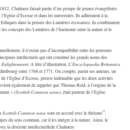
1812, Chalmers faisait partie d’un groupe de jeunes évangélistes
l’Eglise d’Ecosse et dans les universités. Ils adhéraient à la
. Eduqués dans la pensée des Lumières écossaises, ils combinaient
c les concepts des Lumières de l’harmonie entre la nature et le
onnellement, il n’existe pas d’incompatibilité entre les penseurs
incipaux intellectuels qui ont constitué les grands noms des
sh Enlightenment
. A titre d’illustration, L’
Encyclopaedia Britannica
 Edimbourg entre 1768 et 1771. On compte, parmi ses auteurs, un
de l’Eglise d’Ecosse, preuve indéniable que les deux activités
onvient également de rappeler que Thomas Reid, à l’origine de la
commun »
(Scottish Common sense)
, était pasteur de l’Eglise
11
du
Scottish Common sense
sont en accord avec le théisme
,
pes du sens commun, car il les intègre à la nature. Ainsi, le
vec la diversité intellectuellede Chalmers: