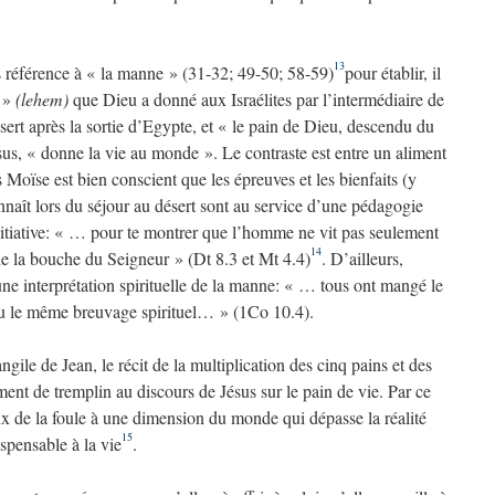
13
is référence à « la manne » (31-32; 49-50; 58-59)
pour établir, il
n »
(lehem)
que Dieu a donné aux Israélites par l’intermédiaire de
ésert après la sortie d’Egypte, et « le pain de Dieu, descendu du
Jésus, « donne la vie au monde ». Le contraste est entre un aliment
is Moïse est bien conscient que les épreuves et les bienfaits (y
naît lors du séjour au désert sont au service d’une pédagogie
initiative: « … pour te montrer que l’homme ne vit pas seulement
14
de la bouche du Seigneur » (Dt 8.3 et Mt 4.4)
. D’ailleurs,
une interprétation spirituelle de la manne: « … tous ont mangé le
bu le même breuvage spirituel… » (1Co 10.4).
ile de Jean, le récit de la multiplication des cinq pains et des
ent de tremplin au discours de Jésus sur le pain de vie. Par ce
ux de la foule à une dimension du monde qui dépasse la réalité
15
ispensable à la vie
.