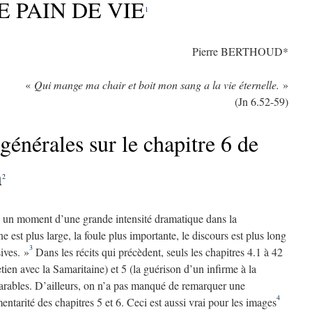
E PAIN DE VIE
1
Pierre BERTHOUD*
«
Qui mange ma chair et boit mon sang a la vie éternelle.
»
(Jn 6.52-59)
générales sur le chapitre 6 de
n
2
 un moment d’une grande intensité dramatique dans la
 est plus large, la foule plus importante, le discours est plus long
3
sives. »
Dans les récits qui précèdent, seuls les chapitres 4.1 à 42
etien avec la Samaritaine) et 5 (la guérison d’un infirme à la
arables. D’ailleurs, on n’a pas manqué de remarquer une
4
entarité des chapitres 5 et 6. Ceci est aussi vrai pour les images