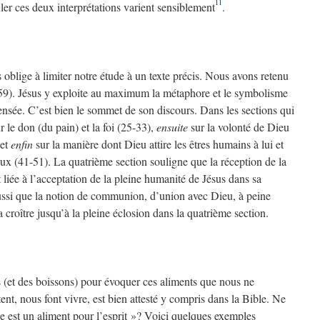
11
uler ces deux interprétations varient sensiblement
.
oblige à limiter notre étude à un texte précis. Nous avons retenu
-59). Jésus y exploite au maximum la métaphore et le symbolisme
ensée. C’est bien le sommet de son discours. Dans les sections qui
r le don (du pain) et la foi (25-33),
ensuite
sur la volonté de Dieu
 et
enfin
sur la manière dont Dieu attire les êtres humains à lui et
eux (41-51). La quatrième section souligne que la réception de la
 liée à l’acceptation de la pleine humanité de Jésus dans sa
 aussi que la notion de communion, d’union avec Dieu, à peine
 croître jusqu’à la pleine éclosion dans la quatrième section.
 (et des boissons) pour évoquer ces aliments que nous ne
t, nous font vivre, est bien attesté y compris dans la Bible. Ne
lle est un aliment pour l’esprit »? Voici quelques exemples