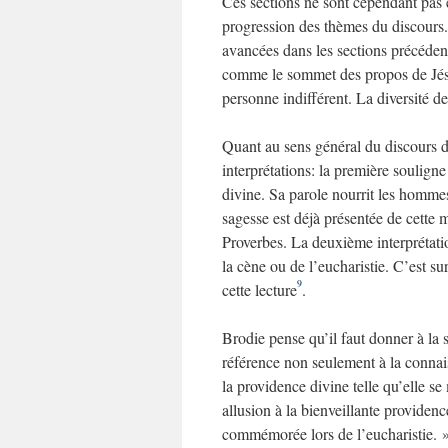
Ces sections ne sont cependant pas é
progression des thèmes du discours.
avancées dans les sections précédente
comme le sommet des propos de Jésu
personne indifférent. La diversité de
Quant au sens général du discours de
interprétations: la première souligne
divine. Sa parole nourrit les hommes 
sagesse est déjà présentée de cette 
Proverbes. La deuxième interprétatio
la cène ou de l’eucharistie. C’est su
9
cette lecture
.
Brodie pense qu’il faut donner à la sa
référence non seulement à la connaiss
la providence divine telle qu’elle se 
allusion à la bienveillante providen
commémorée lors de l’eucharistie. 