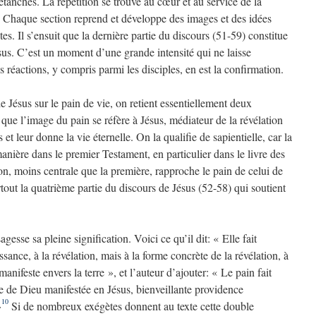
tanches. La répétition se trouve au cœur et au service de la
 Chaque section reprend et développe des images et des idées
s. Il s’ensuit que la dernière partie du discours (51-59) constitue
s. C’est un moment d’une grande intensité qui ne laisse
s réactions, y compris parmi les disciples, en est la confirmation.
 Jésus sur le pain de vie, on retient essentiellement deux
 que l’image du pain se réfère à Jésus, médiateur de la révélation
et leur donne la vie éternelle. On la qualifie de sapientielle, car la
manière dans le premier Testament, en particulier dans le livre des
n, moins centrale que la première, rapproche le pain de celui de
rtout la quatrième partie du discours de Jésus (52-58) qui soutient
gesse sa pleine signification. Voici ce qu’il dit: « Elle fait
ance, à la révélation, mais à la forme concrète de la révélation, à
manifeste envers la terre », et l’auteur d’ajouter: « Le pain fait
ce de Dieu manifestée en Jésus, bienveillante providence
10
»
Si de nombreux exégètes donnent au texte cette double