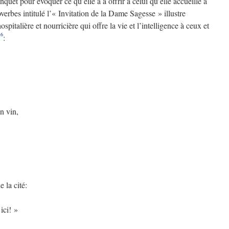
uet pour évoquer ce qu’elle a à offrir à celui qu’elle accueille à
verbes intitulé l’« Invitation de la Dame Sagesse » illustre
spitalière et nourricière qui offre la vie et l’intelligence à ceux et
16
:
on vin,
 la cité:
ici! »