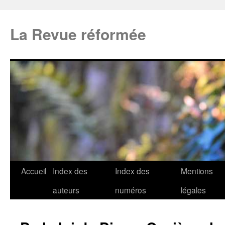
La Revue réformée
Accueil
Index des
Index des
Mentions
auteurs
numéros
légales