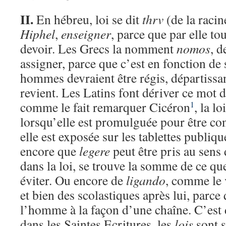
II.
En hébreu, loi se dit
thrv
(de la raci
Hiphel
,
enseigner
, parce que par elle to
devoir. Les Grecs la nomment
nomos
, 
assigner, parce que c’est en fonction de 
hommes devraient être régis, départissan
revient. Les Latins font dériver ce mot 
comme le fait remarquer Cicéron
, la l
1
lorsqu’elle est promulguée pour être co
elle est exposée sur les tablettes publiqu
encore que
legere
peut être pris au sens
dans la loi, se trouve la somme de ce que
éviter. Ou encore de
ligando
, comme le
et bien des scolastiques après lui, parce q
l’homme à la façon d’une chaîne. C’est 
dans les Saintes Ecritures, les
lois
sont 