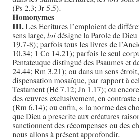
(Ps 2.3; Jr 5.5).
Homonymes
III.
Les Ecritures l’emploient de différ
sens large,
loi
désigne la Parole de Dieu t
19.7-8); parfois tous les livres de l’Anc
10.34; 1 Co 14.21); parfois le seul corp
Pentateuque distingué des Psaumes et d
24.44; Rm 3.21); ou dans un sens étroit,
dispensation mosaïque, par rapport à c
Testament (Hé 7.12; Jn 1.17); ou encor
des œuvres exclusivement, en contraste a
(Rm 6.14); ou enfin, « la norme des chose
que Dieu a prescrite aux créatures raiso
sanctionnent des récompenses ou des ch
nous allons à présent approfondir.