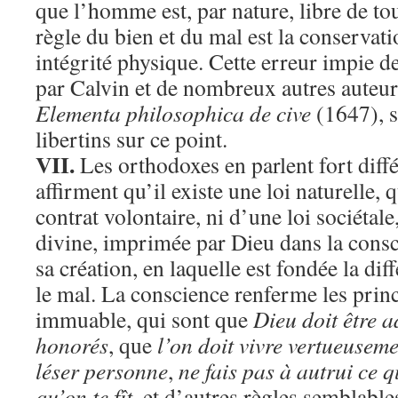
que l’homme est, par nature, libre de tout
règle du bien et du mal est la conservati
intégrité physique. Cette erreur impie des
par Calvin et de nombreux autres auteur
Elementa philosophica de cive
(1647), s
libertins sur ce point.
VII.
Les orthodoxes en parlent fort diff
affirment qu’il existe une loi naturelle, 
contrat volontaire, ni d’une loi sociétal
divine, imprimée par Dieu dans la cons
sa création, en laquelle est fondée la diff
le mal. La conscience renferme les princ
immuable, qui sont que
Dieu doit être 
honorés
, que
l’on doit vivre vertueusem
léser personne
,
ne fais pas à autrui ce 
qu’on te fît
, et d’autres règles semblable