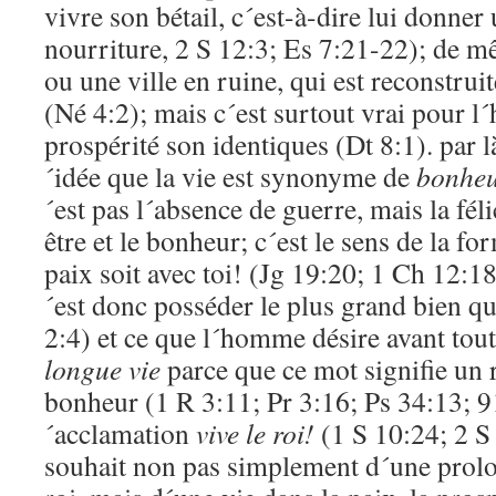
vivre son bétail, c´est-à-dire lui donne
nourriture, 2 S 12:3; Es 7:21-22); de 
ou une ville en ruine, qui est reconstrui
(Né 4:2); mais c´est surtout vrai pour l
prospérité son identiques (Dt 8:1). par l
´idée que la vie est synonyme de
bonhe
´est pas l´absence de guerre, mais la félic
être et le bonheur; c´est le sens de la fo
paix soit avec toi! (Jg 19:20; 1 Ch 12:18
´est donc posséder le plus grand bien qui
2:4) et ce que l´homme désire avant tout
longue vie
parce que ce mot signifie un 
bonheur (1 R 3:11; Pr 3:16; Ps 34:13; 9
´acclamation
vive le roi!
(1 S 10:24; 2 S
souhait non pas simplement d´une prolo