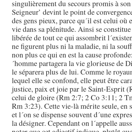
singulièrement du secours promis à son
Seigneur’ devint le point de convergenc
des gens pieux, parce qu´il est celui où 
vie dans sa plénitude. Ainsi se constitue
libérée de tout ce qui assombrit l´existe
ne figurent plus ni la maladie, ni la souff
non plus ce qui en est la cause profonde:
´homme partagera la vie glorieuse de Di
le séparera plus de lui. Comme le royau
lequel elle se confond, elle peut être car
justice, paix et joie par le Saint-Esprit 
celui de gloire (Rm 2:7; 2 Co 3:11; 2 T
Rm 3:23). Cette vie-là mérite seule, en
et l´on se dispense souvent d´une expre
la désigner. Cependant on l´appelle aussi
noter que cet adjectif indique, plutôt que