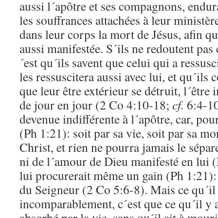
aussi l´apôtre et ses compagnons, endur
les souffrances attachées à leur ministèr
dans leur corps la mort de Jésus, afin qu
aussi manifestée. S´ils ne redoutent pas 
´est qu´ils savent que celui qui a ressusc
les ressuscitera aussi avec lui, et qu´ils 
que leur être extérieur se détruit, l´être 
de jour en jour (2 Co 4:10-18;
cf.
6:4-10
devenue indifférente à l´apôtre, car, pour
(Ph 1:21): soit par sa vie, soit par sa mor
Christ, et rien ne pourra jamais le sépar
ni de l´amour de Dieu manifesté en lui
lui procurerait même un gain (Ph 1:21): 
du Seigneur (2 Co 5:6-8). Mais ce qu´il
incomparablement, c´est que ce qu´il y a
absorbé par la vie, sans qu´il ait à mouri