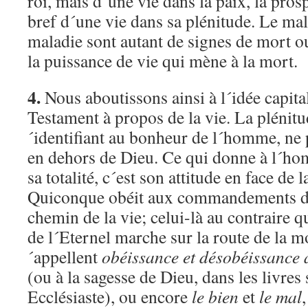
roi, mais d´une vie dans la paix, la prosp
bref d´une vie dans sa plénitude. Le malh
maladie sont autant de signes de mort o
la puissance de vie qui mène à la mort.
4.
Nous aboutissons ainsi à l´idée capita
Testament à propos de la vie. La plénitud
´identifiant au bonheur de l´homme, ne 
en dehors de Dieu. Ce qui donne à l´ho
sa totalité, c´est son attitude en face de 
Quiconque obéit aux commandements de
chemin de la vie; celui-là au contraire qu
de l´Eternel marche sur la route de la mo
´appellent
obéissance et désobéissance 
(ou à la sagesse de Dieu, dans les livres
Ecclésiaste), ou encore
le bien
et
le mal