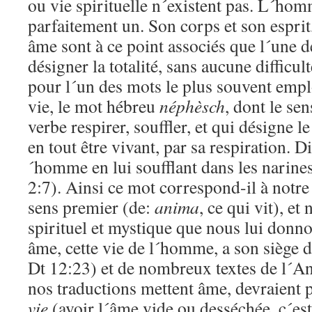
ou vie spirituelle n´existent pas. L´hom
parfaitement un. Son corps et son esprit,
âme sont à ce point associés que l´une d
désigner la totalité, sans aucune difficult
pour l´un des mots le plus souvent empl
vie, le mot hébreu
néphèsch
, dont le se
verbe respirer, souffler, et qui désigne l
en tout être vivant, par sa respiration. D
´homme en lui soufflant dans les narines
2:7). Ainsi ce mot correspond-il à notr
sens premier (de:
anima
, ce qui vit), et
spirituel et mystique que nous lui donno
âme, cette vie de l´homme, a son siège 
Dt 12:23) et de nombreux textes de l´A
nos traductions mettent âme, devraient p
vie
(avoir l´âme vide ou desséchée, c´est