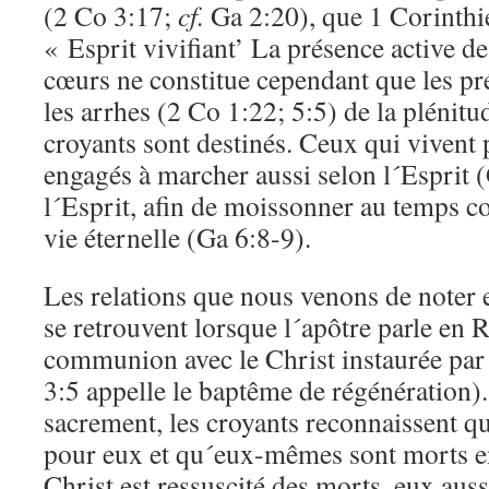
(2 Co 3:17;
cf.
Ga 2:20), que 1 Corinthi
« Esprit vivifiant’ La présence active de
cœurs ne constitue cependant que les p
les arrhes (2 Co 1:22; 5:5) de la plénitud
croyants sont destinés. Ceux qui vivent 
engagés à marcher aussi selon l´Esprit 
l´Esprit, afin de moissonner au temps co
vie éternelle (Ga 6:8-9).
Les relations que nous venons de noter en
se retrouvent lorsque l´apôtre parle en 
communion avec le Christ instaurée par
3:5 appelle le baptême de régénération).
sacrement, les croyants reconnaissent qu
pour eux et qu´eux-mêmes sont morts en
Christ est ressuscité des morts, eux auss