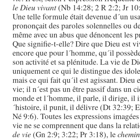
le Dieu vivant
(Nb 14:28; 2 R 2:2; Jr 10
Une telle formule était devenue d´un us
prononçait des paroles solennelles ou d
même avec un abus que dénoncent les pro
Que signifie-t-elle? Dire que Dieu est viv
encore que pour l´homme, qu´il possède 
son activité et sa plénitude. La vie de D
uniquement ce qui le distingue des idol
mais ce qui fait qu´il est agissant. Dieu e
vie; il n´est pas un être passif dans un cie
monde et l´homme, il parle, il dirige, il 
´histoire, il punit, il délivre (Dt 32:39
Né 9:6). Toutes les expressions imagées 
vie ne se comprennent que dans la relati
de vie
(Gn 2:9; 3:22; Pr 3:18), le
chemin 