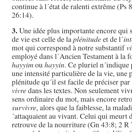
continue à l´état de ralenti extrême (Ps
26:14).
3.
Une idée plus importante encore qui se
de vie est celle de la
plénitude
et de l´
int
mot qui correspond à notre substantif
v
employé dans l´Ancien Testament à la f
hayyim
ou
hayyin
. Ce pluriel n´indique 
une intensité particulière de la vie, une 
plénitude qu´il est facile de préciser pa
vivre
dans les textes. Non seulement vivre
sens ordinaire du mot, mais encore retro
survivre
, alors que la faiblesse, la malad
´attaquaient au vivant. Celui qui meurt d
retrouve de la nourriture (Gn 43:8; 2 R 7