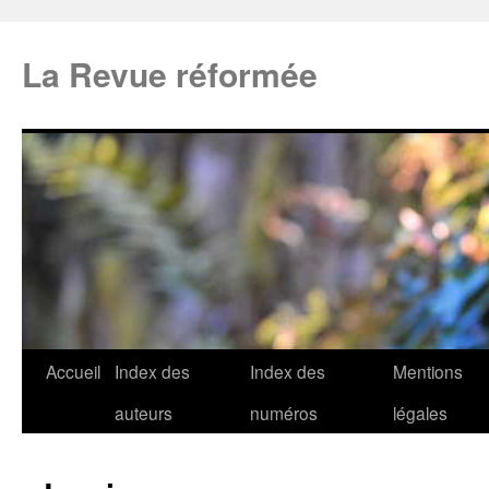
La Revue réformée
Accueil
Index des
Index des
Mentions
auteurs
numéros
légales