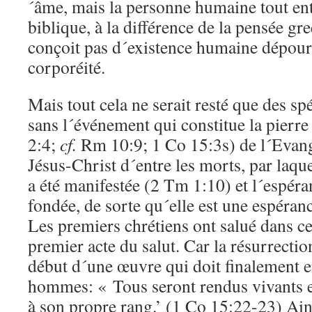
´âme, mais la personne humaine tout enti
biblique, à la différence de la pensée gr
conçoit pas d´existence humaine dépour
corporéité.
Mais tout cela ne serait resté que des sp
sans l´événement qui constitue la pierre
2:4;
cf.
Rm 10:9; 1 Co 15:3s) de l´Evangi
Jésus-Christ d´entre les morts, par laque
a été manifestée (2 Tm 1:10) et l´espéra
fondée, de sorte qu´elle est une espéranc
Les premiers chrétiens ont salué dans c
premier acte du salut. Car la résurrectio
début d´une œuvre qui doit finalement e
hommes: « Tous seront rendus vivants e
à son propre rang.’ (1 Co 15:22-23) Ains