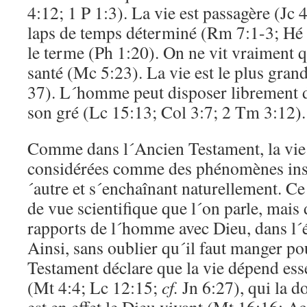
4:12; 1 P 1:3). La vie est passagère (Jc 
laps de temps déterminé (Rm 7:1-3; Hé 9
le terme (Ph 1:20). On ne vit vraiment q
santé (Mc 5:23). La vie est le plus gran
37). L´homme peut disposer librement de
son gré (Lc 15:13; Col 3:7; 2 Tm 3:12).
Comme dans l´Ancien Testament, la vie 
considérées comme des phénomènes insé
´autre et s´enchaînant naturellement. Ce
de vue scientifique que l´on parle, mais
rapports de l´homme avec Dieu, dans l´éc
Ainsi, sans oublier qu´il faut manger po
Testament déclare que la vie dépend ess
(Mt 4:4; Lc 12:15;
cf.
Jn 6:27), qui la d