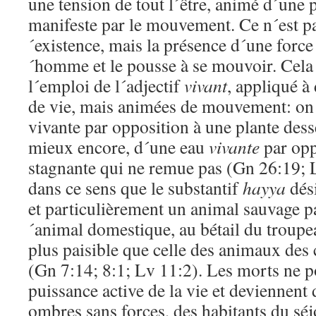
une tension de tout l´être, animé d´une 
manifeste par le mouvement. Ce n´est pas 
´existence, mais la présence d´une force
´homme et le pousse à se mouvoir. Cela
l´emploi de l´adjectif
vivant
, appliqué à
de vie, mais animées de mouvement: on 
vivante par opposition à une plante des
mieux encore, d´une eau
vivante
par opp
stagnante qui ne remue pas (Gn 26:19; L
dans ce sens que le substantif
hayya
dési
et particulièrement un animal sauvage pa
´animal domestique, au bétail du troupea
plus paisible que celle des animaux des
(Gn 7:14; 8:1; Lv 11:2). Les morts ne p
puissance active de la vie et deviennent d
ombres sans forces, des habitants du séj