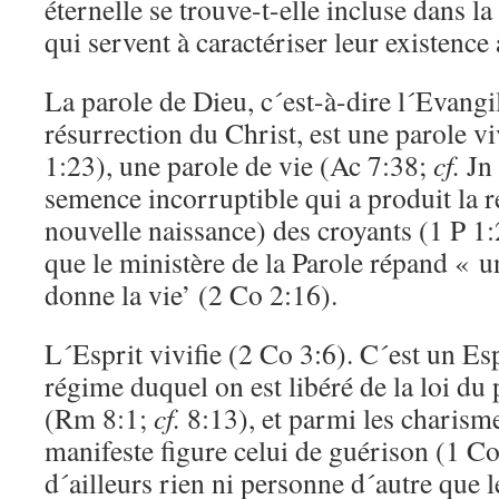
éternelle se trouve-t-elle incluse dans l
qui servent à caractériser leur existence 
La parole de Dieu, c´est-à-dire l´Evangil
résurrection du Christ, est une parole v
1:23), une parole de vie (Ac 7:38;
cf.
Jn 
semence incorruptible qui a produit la r
nouvelle naissance) des croyants (1 P 1
que le ministère de la Parole répand « u
donne la vie’ (2 Co 2:16).
L´Esprit vivifie (2 Co 3:6). C´est un Esp
régime duquel on est libéré de la loi du 
(Rm 8:1;
cf.
8:13), et parmi les charisme
manifeste figure celui de guérison (1 Co
d´ailleurs rien ni personne d´autre que