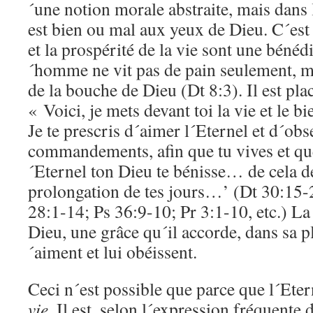
´une notion morale abstraite, mais dans 
est bien ou mal aux yeux de Dieu. C´es
et la prospérité de la vie sont une bénéd
´homme ne vit pas de pain seulement, ma
de la bouche de Dieu (Dt 8:3). Il est pla
« Voici, je mets devant toi la vie et le b
Je te prescris d´aimer l´Eternel et d´obs
commandements, afin que tu vives et que 
´Eternel ton Dieu te bénisse… de cela dé
prolongation de tes jours…’ (Dt 30:15-2
28:1-14; Ps 36:9-10; Pr 3:1-10, etc.) La
Dieu, une grâce qu´il accorde, dans sa pl
´aiment et lui obéissent.
Ceci n´est possible que parce que l´Eter
vie
. Il est, selon l´expression fréquente