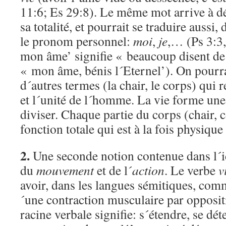
11:6; Es 29:8). Le même mot arrive à 
sa totalité, et pourrait se traduire aussi,
le pronom personnel:
moi
,
je
,… (Ps 3:3
mon âme’ signifie « beaucoup disent de
« mon âme, bénis l´Eternel’). On pourr
d´autres termes (la chair, le corps) qui r
et l´unité de l´homme. La vie forme une
diviser. Chaque partie du corps (chair, c
fonction totale qui est à la fois physiqu
2.
Une seconde notion contenue dans l´idé
du
mouvement
et de l´
action
. Le verbe
v
avoir, dans les langues sémitiques, comm
´une contraction musculaire par oppositi
racine verbale signifie: s´étendre, se dé