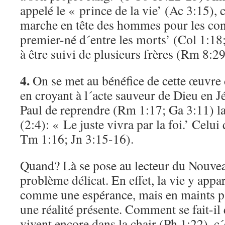
appelé le « prince de la vie’ (Ac 3:15), c
marche en tête des hommes pour les cond
premier-né d´entre les morts’ (Col 1:18
à être suivi de plusieurs frères (Rm 8:29
4.
On se met au bénéfice de cette œuvre de
en croyant à l´acte sauveur de Dieu en J
Paul de reprendre (Rm 1:17; Ga 3:11) l
(2:4): « Le juste vivra par la foi.’ Celui 
Tm 1:16; Jn 3:15-16).
Quand? Là se pose au lecteur du Nouve
problème délicat. En effet, la vie y appa
comme une espérance, mais en maints 
une réalité présente. Comment se fait-il
vivent encore dans la chair (Ph 1:22), c´