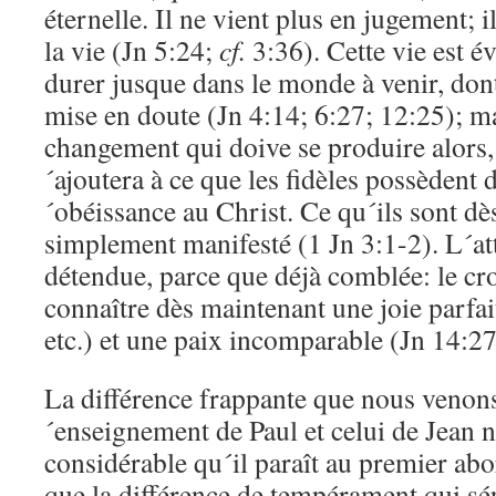
éternelle. Il ne vient plus en jugement; i
la vie (Jn 5:24;
cf.
3:36). Cette vie est 
durer jusque dans le monde à venir, dont
mise en doute (Jn 4:14; 6:27; 12:25); m
changement qui doive se produire alors,
´ajoutera à ce que les fidèles possèdent dé
´obéissance au Christ. Ce qu´ils sont dès
simplement manifesté (1 Jn 3:1-2). L´at
détendue, parce que déjà comblée: le cr
connaître dès maintenant une joie parfai
etc.) et une paix incomparable (Jn 14:27
La différence frappante que nous venons
´enseignement de Paul et celui de Jean n´
considérable qu´il paraît au premier abo
que la différence de tempérament qui s