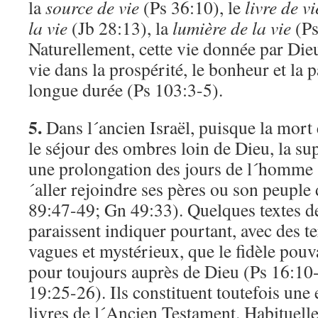
la
source de vie
(Ps 36:10), le
livre de vi
la vie
(Jb 28:13), la
lumière de la vie
(Ps
Naturellement, cette vie donnée par Dieu
vie dans la prospérité, le bonheur et la p
longue durée (Ps 103:3-5).
5.
Dans l´ancien Israël, puisque la mort 
le séjour des ombres loin de Dieu, la su
une prolongation des jours de l´homme su
´aller rejoindre ses pères ou son peuple
89:47-49; Gn 49:33). Quelques textes d
paraissent indiquer pourtant, avec des t
vagues et mystérieux, que le fidèle pouv
pour toujours auprès de Dieu (Ps 16:10
19:25-26). Ils constituent toutefois une 
livres de l´Ancien Testament. Habituell