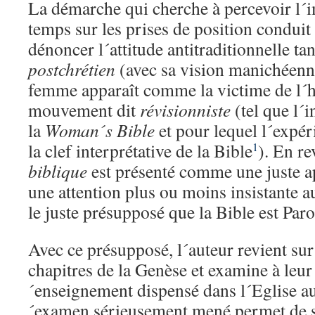
La démarche qui cherche à percevoir l´i
temps sur les prises de position conduit 
dénoncer l´attitude antitraditionnelle ta
postchrétien
(avec sa vision manichéen
femme apparaît comme la victime de l
mouvement dit
révisionniste
(tel que l´i
la
Woman´s Bible
et pour lequel l´expér
la clef interprétative de la Bible
). En re
1
biblique
est présenté comme une juste a
une attention plus ou moins insistante a
le juste présupposé que la Bible est Paro
Avec ce présupposé, l´auteur revient sur
chapitres de la Genèse et examine à leur
´enseignement dispensé dans l´Eglise au
´examen sérieusement mené permet de so