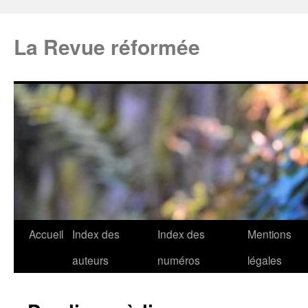
La Revue réformée
Accueil
Index des
Index des
Mentions
auteurs
numéros
légales