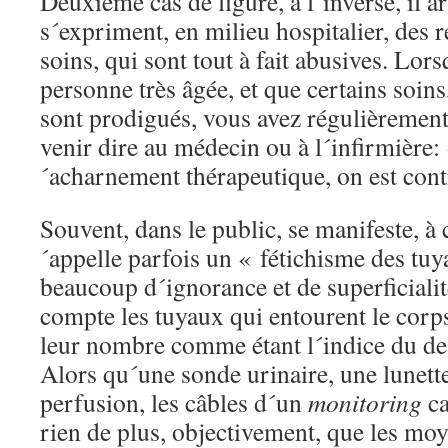
Deuxième cas de figure, à l´inverse, il
s´expriment, en milieu hospitalier, des r
soins, qui sont tout à fait abusives. Lors
personne très âgée, et que certains soin
sont prodigués, vous avez régulièremen
venir dire au médecin ou à l´infirmière:
´acharnement thérapeutique, on est cont
Souvent, dans le public, se manifeste, à 
´appelle parfois un « fétichisme des tuy
beaucoup d´ignorance et de superficialit
compte les tuyaux qui entourent le corps
leur nombre comme étant l´indice du de
Alors qu´une sonde urinaire, une lunett
perfusion, les câbles d´un
monitoring
ca
rien de plus, objectivement, que les m