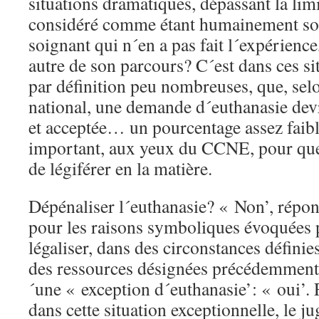
situations dramatiques, dépassant la limi
considéré comme étant humainement sou
soignant qui n´en a pas fait l´expérienc
autre de son parcours? C´est dans ces si
par définition peu nombreuses, que, sel
national, une demande d´euthanasie devr
et acceptée… un pourcentage assez faib
important, aux yeux du CCNE, pour que l
de légiférer en la matière.
Dépénaliser l´euthanasie? « Non’, répon
pour les raisons symboliques évoquées 
légaliser, dans des circonstances définie
des ressources désignées précédemment)
´une « exception d´euthanasie’: « oui’. 
dans cette situation exceptionnelle, le ju