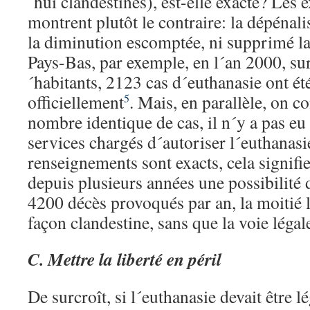
´hui clandestines), est-elle exacte? Les
montrent plutôt le contraire: la dépénali
la diminution escomptée, ni supprimé la
Pays-Bas, par exemple, en l´an 2000, su
´habitants, 2123 cas d´euthanasie ont ét
officiellement
. Mais, en parallèle, on c
5
nombre identique de cas, il n´y a pas eu 
services chargés d´autoriser l´euthanasie
renseignements sont exacts, cela signifier
depuis plusieurs années une possibilité 
4200 décès provoqués par an, la moitié l
façon clandestine, sans que la voie légale
C.
Mettre la liberté en péril
De surcroît, si l´euthanasie devait être lé