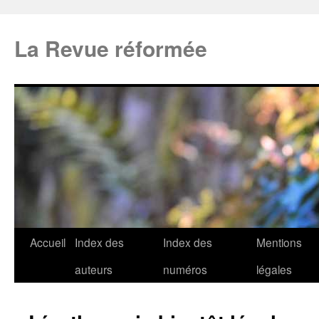
La Revue réformée
Accueil
Index des
Index des
Mentions
auteurs
numéros
légales