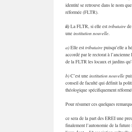
identité se retrouve dans le nom que 
réformée (FLTR).
ii)
La FLTR, si elle est
tributaire
de 
une
institution nouvelle
.
a)
Elle est
tributaire
puisqu’elle a hér
accordé par le rectorat à l’ancienn
de la FLTR les locaux et jardins qu
b)
C’est une
institution nouvelle
puis
conseil de faculté qui définit la poli
théologique spécifiquement réformée
Pour résumer ces quelques remarques
ce sera de la part des EREI une preu
finalement l’autonomie de la future f