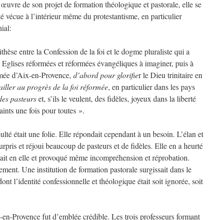
n œuvre de son projet de formation théologique et pastorale, elle se
 vécue à l’intérieur même du protestantisme, en particulier
ial:
ithèse entre la Confession de la foi et le dogme pluraliste qui a
 Eglises réformées et réformées évangéliques à imaginer, puis à
ormée d’Aix-en-Provence,
d’abord pour glorifie
r le Dieu trinitaire en
ailler au progrès de la foi réformée
, en particulier dans les pays
des pasteurs
et, s’ils le veulent, des fidèles, joyeux dans la liberté
aints une fois pour toutes ».
lté était une folie. Elle répondait cependant à un besoin. L’élan et
urpris et réjoui beaucoup de pasteurs et de fidèles. Elle en a heurté
rtait en elle et provoqué même incompréhension et réprobation.
ement. Une institution de formation pastorale surgissait dans le
nt l’identité confessionnelle et théologique était soit ignorée, soit
ix-en-Provence fut d’emblée crédible. Les trois professeurs formant