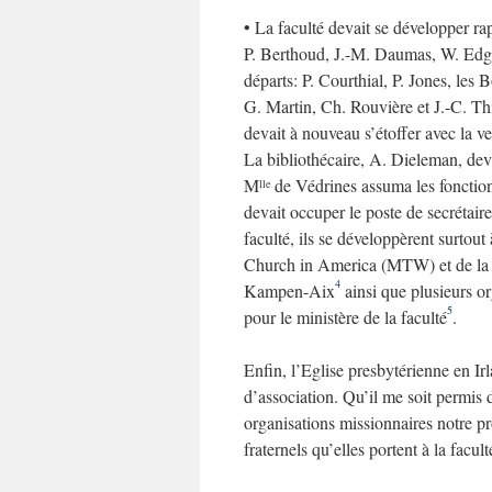
• La faculté devait se développer ra
P. Berthoud, J.-M. Daumas, W. Edgar
départs: P. Courthial, P. Jones, les 
G. Martin, Ch. Rouvière et J.-C. Thi
devait à nouveau s’étoffer avec la 
La bibliothécaire, A. Dieleman, devai
M
de Védrines assuma les fonctio
lle
devait occuper le poste de secrétai
faculté, ils se développèrent surtout
Church in America (MTW) et de la 
4
Kampen-Aix
ainsi que plusieurs or
5
pour le ministère de la faculté
.
Enfin, l’Eglise presbytérienne en Ir
d’association. Qu’il me soit permis 
organisations missionnaires notre pro
fraternels qu’elles portent à la facult