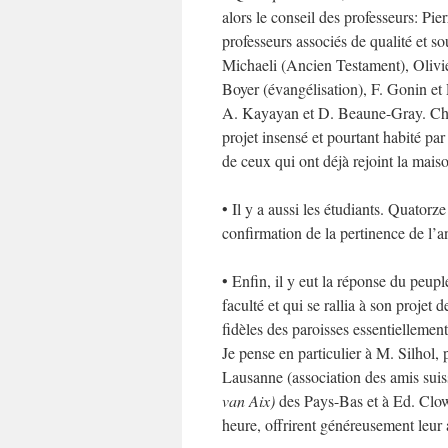
alors le conseil des professeurs: Pie
professeurs associés de qualité et s
Michaeli (Ancien Testament), Olivier
Boyer (évangélisation), F. Gonin et 
A. Kayayan et D. Beaune-Gray. Chacun
projet insensé et pourtant habité pa
de ceux qui ont déjà rejoint la maiso
• Il y a aussi les étudiants. Quatorz
confirmation de la pertinence de l’a
• Enfin, il y eut la réponse du peupl
faculté et qui se rallia à son projet
fidèles des paroisses essentiellement
Je pense en particulier à M. Silhol, 
Lausanne (association des amis sui
van Aix)
des Pays-Bas et à Ed. Clow
heure, offrirent généreusement leur 