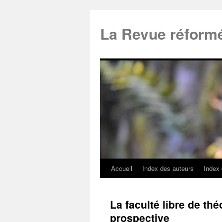
La Revue réform
Accueil
Index des auteurs
Index
La faculté libre de th
prospective