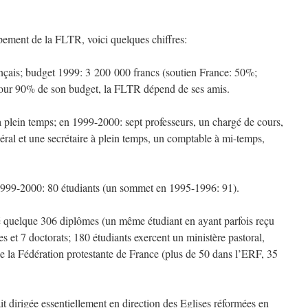
pement de la FLTR, voici quelques chiffres:
çais; budget 1999: 3 200 000 francs (soutien France: 50%;
Pour 90% de son budget, la FLTR dépend de ses amis.
 plein temps; en 1999-2000: sept professeurs, un chargé de cours,
néral et une secrétaire à plein temps, un comptable à mi-temps,
1999-2000: 80 étudiants (un sommet en 1995-1996: 91).
é quelque 306 diplômes (un même étudiant en ayant parfois reçu
es et 7 doctorats; 180 étudiants exercent un ministère pastoral,
de la Fédération protestante de France (plus de 50 dans l’ERF, 35
it dirigée essentiellement en direction des Eglises réformées en