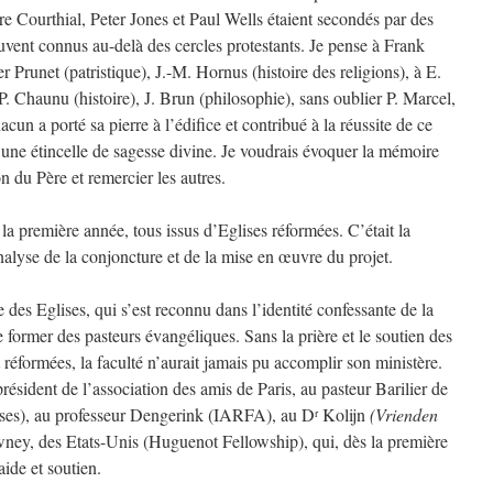
rre Courthial, Peter Jones et Paul Wells étaient secondés par des
ouvent connus au-delà des cercles protestants. Je pense à Frank
 Prunet (patristique), J.-M. Hornus (histoire des religions), à E.
P. Chaunu (histoire), J. Brun (philosophie), sans oublier P. Marcel,
 a porté sa pierre à l’édifice et contribué à la réussite de ce
r une étincelle de sagesse divine. Je voudrais évoquer la mémoire
n du Père et remercier les autres.
e la première année, tous issus d’Eglises réformées. C’était la
nalyse de la conjoncture et de la mise en œuvre du projet.
e des Eglises, qui s’est reconnu dans l’identité confessante de la
 de former des pasteurs évangéliques. Sans la prière et le soutien des
 réformées, la faculté n’aurait jamais pu accomplir son ministère.
président de l’association des amis de Paris, au pasteur Barilier de
sses), au professeur Dengerink (IARFA), au D
Kolijn
(Vrienden
r
ney, des Etats-Unis (Huguenot Fellowship), qui, dès la première
aide et soutien.