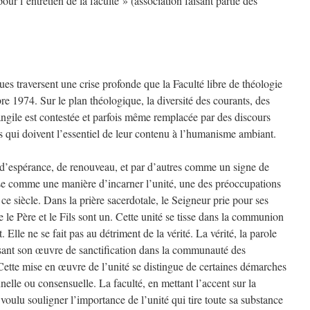
our l’entretien de la faculté » (association faisant partie des
ques traversent une crise profonde que la Faculté libre de théologie
re 1974. Sur le plan théologique, la diversité des courants, des
Evangile est contestée et parfois même remplacée par des discours
s qui doivent l’essentiel de leur contenu à l’humanisme ambiant.
d’espérance, de renouveau, et par d’autres comme un signe de
rise comme une manière d’incarner l’unité, une des préoccupations
ce siècle. Dans la prière sacerdotale, le Seigneur prie pour ses
e le Père et le Fils sont un. Cette unité se tisse dans la communion
t. Elle ne se fait pas au détriment de la vérité. La vérité, la parole
sant son œuvre de sanctification dans la communauté des
. Cette mise en œuvre de l’unité se distingue de certaines démarches
nelle ou consensuelle. La faculté, en mettant l’accent sur la
voulu souligner l’importance de l’unité qui tire toute sa substance