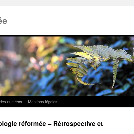
ée
 des numéros
Mentions légales
éologie réformée – Rétrospective et