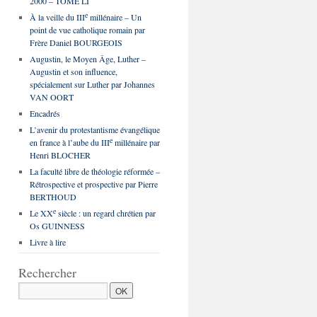
2000 – TOME LI
e
À la veille du III
millénaire – Un
point de vue catholique romain par
Frère Daniel BOURGEOIS
Augustin, le Moyen Âge, Luther –
Augustin et son influence,
spécialement sur Luther par Johannes
VAN OORT
Encadrés
L’avenir du protestantisme évangélique
e
en france à l’aube du III
millénaire par
Henri BLOCHER
La faculté libre de théologie réformée –
Rétrospective et prospective par Pierre
BERTHOUD
e
Le XX
siècle : un regard chrétien par
Os GUINNESS
Livre à lire
Rechercher