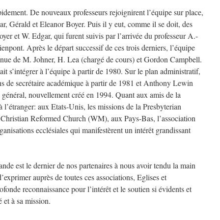
pidement. De nouveaux professeurs rejoignirent l’équipe sur place,
, Gérald et Eleanor Boyer. Puis il y eut, comme il se doit, des
Boyer et W. Edgar, qui furent suivis par l’arrivée du professeur A.-
enpont. Après le départ successif de ces trois derniers, l’équipe
venue de M. Johner, H. Lea (chargé de cours) et Gordon Campbell.
t s’intégrer à l’équipe à partir de 1980. Sur le plan administratif,
ns de secrétaire académique à partir de 1981 et Anthony Lewin
re général, nouvellement créé en 1994. Quant aux amis de la
 à l’étranger: aux Etats-Unis, les missions de la Presbyterian
Christian Reformed Church (WM), aux Pays-Bas, l’association
ganisations ecclésiales qui manifestèrent un intérêt grandissant
lande est le dernier de nos partenaires à nous avoir tendu la main
d’exprimer auprès de toutes ces associations, Eglises et
fonde reconnaissance pour l’intérêt et le soutien si évidents et
é et à sa mission.