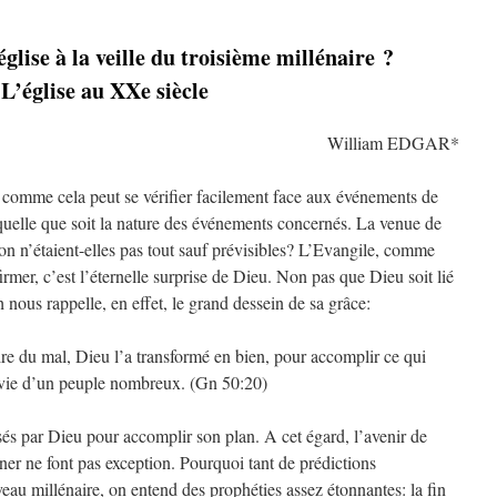
glise à la veille du troisième millénaire ?
L’église au XXe siècle
William EDGAR*
 comme cela peut se vérifier facilement face aux événements de
, quelle que soit la nature des événements concernés. La venue de
tion n’étaient-elles pas tout sauf prévisibles? L’Evangile, comme
irmer, c’est l’éternelle surprise de Dieu. Non pas que Dieu soit lié
h nous rappelle, en effet, le grand dessein de sa grâce:
ire du mal, Dieu l’a transformé en bien, pour accomplir ce qui
a vie d’un peuple nombreux. (Gn 50:20)
isés par Dieu pour accomplir son plan. A cet égard, l’avenir de
iner ne font pas exception. Pourquoi tant de prédictions
eau millénaire, on entend des prophéties assez étonnantes: la fin