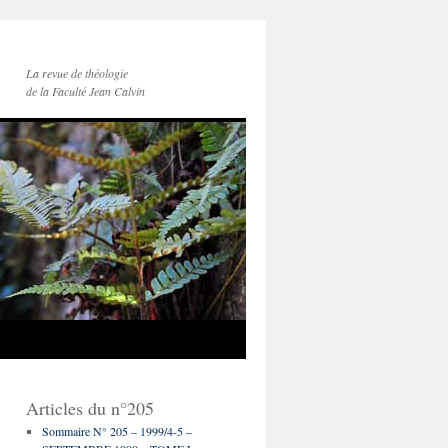
La revue de théologie
de la Faculté Jean Calvin
Articles du n°205
Sommaire N° 205 – 1999/4-5 –