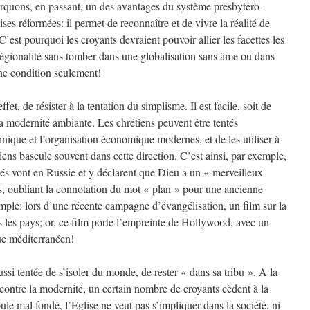
rquons, en passant, un des avantages du système presbytéro-
ses réformées: il permet de reconnaître et de vivre la réalité de
C’est pourquoi les croyants devraient pouvoir allier les facettes les
a régionalité sans tomber dans une globalisation sans âme ou dans
ne condition seulement!
fet, de résister à la tentation du simplisme. Il est facile, soit de
 la modernité ambiante. Les chrétiens peuvent être tentés
echnique et l’organisation économique modernes, et de les utiliser à
iens bascule souvent dans cette direction. C’est ainsi, par exemple,
nés vont en Russie et y déclarent que Dieu a un « merveilleux
s, oubliant la connotation du mot « plan » pour une ancienne
le: lors d’une récente campagne d’évangélisation, un film sur la
us les pays; or, ce film porte l’empreinte de Hollywood, avec un
ue méditerranéen!
ussi tentée de s’isoler du monde, de rester « dans sa tribu ». A la
contre la modernité, un certain nombre de croyants cèdent à la
ule mal fondé, l’Eglise ne veut pas s’impliquer dans la société, ni