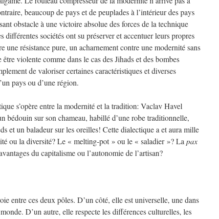
malgame. Le rouleau compresseur de la modernité n’arrive pas à
contraire, beaucoup de pays et de peuplades à l’intérieur des pays
sant obstacle à une victoire absolue des forces de la technique
s différentes sociétés ont su préserver et accentuer leurs propres
être une résistance pure, un acharnement contre une modernité sans
 être violente comme dans le cas des Jihads et des bombes
implement de valoriser certaines caractéristiques et diverses
 d’un pays ou d’une région.
tique s’opère entre la modernité et la tradition: Vaclav Havel
un bédouin sur son chameau, habillé d’une robe traditionnelle,
 et un baladeur sur les oreilles! Cette dialectique a et aura mille
nité ou la diversité? Le « melting-pot » ou le « saladier »? La
pax
avantages du capitalisme ou l’autonomie de l’artisan?
oie entre ces deux pôles. D’un côté, elle est universelle, une dans
 monde. D’un autre, elle respecte les différences culturelles, les