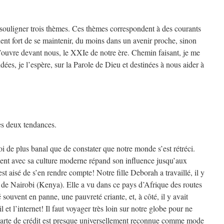
souligner trois thèmes. Ces thèmes correspondent à des courants
uent fort de se maintenir, du moins dans un avenir proche, sinon
s’ouvre devant nous, le XXIe de notre ère. Chemin faisant, je me
ées, je l’espère, sur la Parole de Dieu et destinées à nous aider à
ces deux tendances.
oi de plus banal que de constater que notre monde s’est rétréci.
dent avec sa culture moderne répand son influence jusqu’aux
est aisé de s’en rendre compte! Notre fille Deborah a travaillé, il y
 de Nairobi (Kenya). Elle a vu dans ce pays d’Afrique des routes
souvent en panne, une pauvreté criante, et, à côté, il y avait
 et l’internet! Il faut voyager très loin sur notre globe pour ne
arte de crédit est presque universellement reconnue comme mode