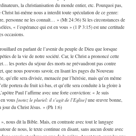
dinateurs, la christianisation du monde entier, etc. Pourquoi pas,
 Christ lui-même nous a interdit toute spéculation de ce genre:
ure, personne ne les connaît… » (Mt 24:36) Si les circonstances de
élées, « l’espérance qui est en vous » (1 P 3:15) est une certitude
es occasions.
uillard en parlant de l’avenir du peuple de Dieu que lorsque
éties de la vie de notre société. Car, le Christ a prononcé cette
 et… les portes du séjour des morts ne prévaudront pas contre
ffet, que nous pouvons savoir, en lisant les pages du Nouveau
ée, qu’elle sera divisée, menacée par l’hérésie, mais qu’en même
lle portera du fruit ici-bas, et qu’elle sera conduite à la gloire à
L’apôtre Paul l’affirme avec une forte conviction: « Je suis
 en vous
[notez le pluriel: il s’agit de l’Eglise]
une œuvre bonne,
 jour du Christ Jésus. » (Ph 1:6)
 », nous dit la Bible. Mais, en contraste avec tout le langage
tour de nous, le texte continue en disant, sans aucun doute avec