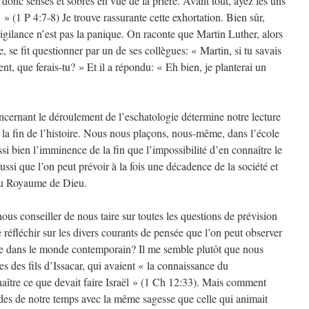
 donc sensés et sobres en vue de la prière. Avant tout, ayez les uns
 (1 P 4:7-8) Je trouve rassurante cette exhortation. Bien sûr,
vigilance n’est pas la panique. On raconte que Martin Luther, alors
re, se fit questionner par un de ses collègues: « Martin, si tu savais
t, que ferais-tu? » Et il a répondu: « Eh bien, je planterai un
oncernant le déroulement de l’eschatologie détermine notre lecture
 la fin de l’histoire. Nous nous plaçons, nous-même, dans l’école
ssi bien l’imminence de la fin que l’impossibilité d’en connaître le
ussi que l’on peut prévoir à la fois une décadence de la société et
du Royaume de Dieu.
ous conseiller de nous taire sur toutes les questions de prévision
de réfléchir sur les divers courants de pensée que l’on peut observer
lise dans le monde contemporain? Il me semble plutôt que nous
es des fils d’Issacar, qui avaient « la connaissance du
ître ce que devait faire Israël » (1 Ch 12:33). Mais comment
ndes de notre temps avec la même sagesse que celle qui animait