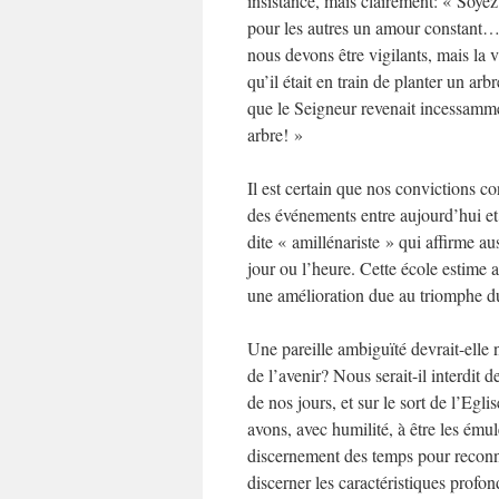
insistance, mais clairement: « Soyez
pour les autres un amour constant… »
nous devons être vigilants, mais la 
qu’il était en train de planter un arb
que le Seigneur revenait incessammen
arbre! »
Il est certain que nos convictions c
des événements entre aujourd’hui et
dite « amillénariste » qui affirme au
jour ou l’heure. Cette école estime a
une amélioration due au triomphe 
Une pareille ambiguïté devrait-elle n
de l’avenir? Nous serait-il interdit 
de nos jours, et sur le sort de l’Eg
avons, avec humilité, à être les émul
discernement des temps pour reconna
discerner les caractéristiques profo