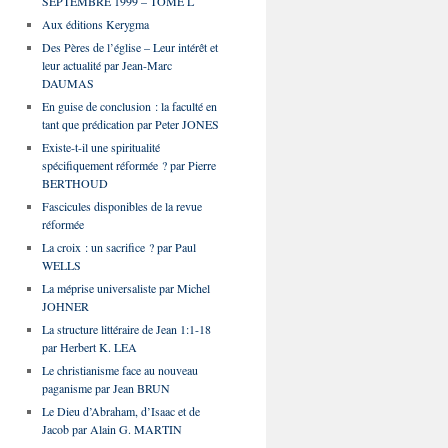
SEPTEMBRE 1999 – TOME L
Aux éditions Kerygma
Des Pères de l’église – Leur intérêt et
leur actualité par Jean-Marc
DAUMAS
En guise de conclusion : la faculté en
tant que prédication par Peter JONES
Existe-t-il une spiritualité
spécifiquement réformée ? par Pierre
BERTHOUD
Fascicules disponibles de la revue
réformée
La croix : un sacrifice ? par Paul
WELLS
La méprise universaliste par Michel
JOHNER
La structure littéraire de Jean 1:1-18
par Herbert K. LEA
Le christianisme face au nouveau
paganisme par Jean BRUN
Le Dieu d’Abraham, d’Isaac et de
Jacob par Alain G. MARTIN